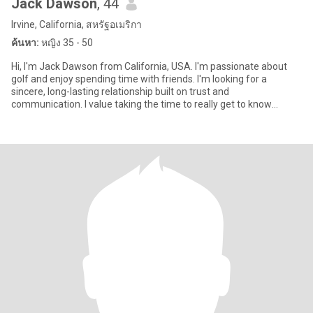
Jack Dawson
, 44
Irvine, California, สหรัฐอเมริกา
ค้นหา:
หญิง 35 - 50
Hi, I'm Jack Dawson from California, USA. I'm passionate about
golf and enjoy spending time with friends. I'm looking for a
sincere, long-lasting relationship built on trust and
communication. I value taking the time to really get to know
someone and