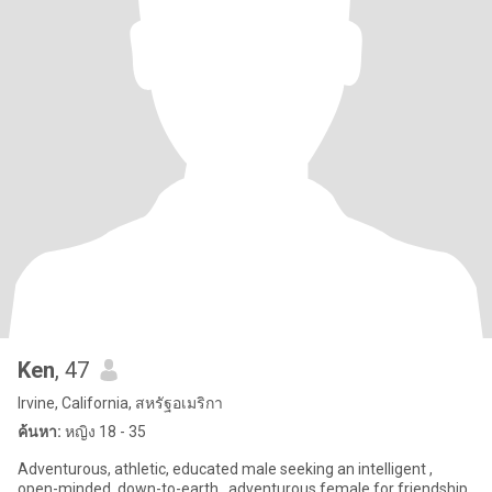
Ken
, 47
Irvine, California, สหรัฐอเมริกา
ค้นหา:
หญิง 18 - 35
Adventurous, athletic, educated male seeking an intelligent ,
open-minded, down-to-earth , adventurous female for friendship