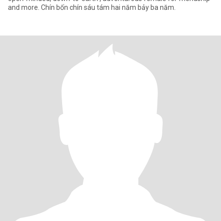
and more. Chín bốn chín sáu tám hai năm bảy ba năm.