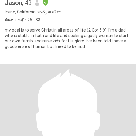
Jason
, 49
Irvine, California, สหรัฐอเมริกา
ค้นหา:
หญิง 26 - 33
my goal is to serve Christ in all areas of life (2 Cor 5:9). I'm a dad
who is stable in faith and life and seeking a godly woman to start
our own family and raise kids for His glory. I’ve been told I have a
good sense of humor, but I need to be nud