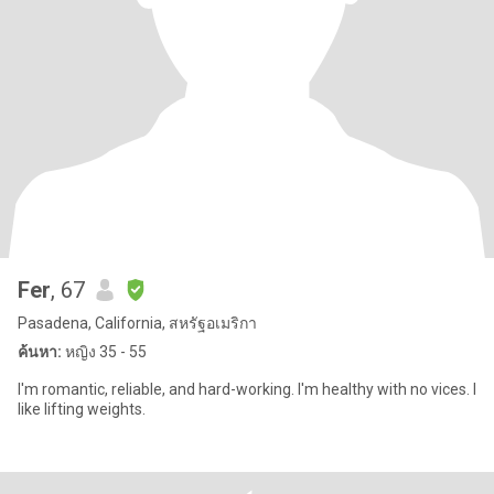
Fer
, 67
Pasadena, California, สหรัฐอเมริกา
ค้นหา:
หญิง 35 - 55
I'm romantic, reliable, and hard-working. I'm healthy with no vices. I
like lifting weights.