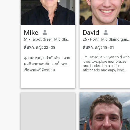
Mike
David
61
•
Talbot Green, Mid Glamorgan, อังกฤษ
26
•
Porth, Mid Glamorgan, อังกฤษ
ค้นหา:
หญิง 22 - 38
ค้นหา:
หญิง 18 - 31
I'm David, a 26-year-old who
สุภาพบุรุษสูงเก่าตัวทำละลาย
loves to explore new places
พอดีมากชอบยิมว่ายน้ำพาย
and books. I'm a coffee
เรือคายัคขี่จักรยาน
aficionado and enjoy long
conversations over a good
cup. I'm looking for someone
who shares my passion for
adventure and great stories.