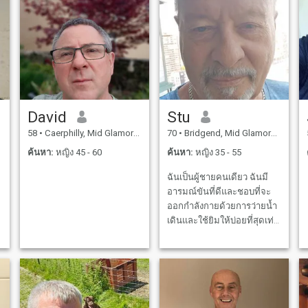
David
Stu
58
•
Caerphilly, Mid Glamorgan, อังกฤษ
70
•
Bridgend, Mid Glamorgan, อังกฤษ
ค้นหา:
หญิง 45 - 60
ค้นหา:
หญิง 35 - 55
ฉันเป็นผู้ชายคนเดียว ฉันมี
อารมณ์ขันที่ดีและชอบที่จะ
ออกกำลังกายด้วยการว่ายน้ำ
เดินและใช้ยิมให้บ่อยที่สุดเท่า
s
ที่จะทำได้ ก่อนที่ผมจะ
เกษียณผมเป็นครูสอนภาษา
อังกฤษและพลศึกษา