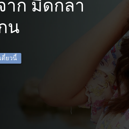
จาก มิดกลา
แกน
ี๋ยวนี้