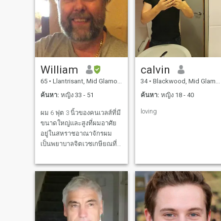
จะพอดีกับชายคนนั้นและการ
แต่งกาย Smart มากเกินไป
William
calvin
65
•
Llantrisant, Mid Glamorgan, อังกฤษ
34
•
Blackwood, Mid Glamorgan, อังกฤษ
ค้นหา:
หญิง 33 - 51
ค้นหา:
หญิง 18 - 40
loving
ผม 6 ฟุต 3 นิ้วของคนเวลส์ที่มี
ขนาดใหญ่และสูงที่ผมอาศัย
อยู่ในสหราชอาณาจักรผม
เป็นพยาบาลจิตเวชเกษียณที่
ให้บริการ 37 ปี. ฉันรักและ
เอาใจใส่ซื่อสัตย์และมีเกียรติ