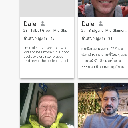
Dale
Dale
28
•
Talbot Green, Mid Glamorgan, อังกฤษ
27
•
Bridgend, Mid Glamorgan, อังกฤษ
ค้นหา:
หญิง 18 - 45
ค้นหา:
หญิง 18 - 31
I'm Dale, a 28-year-old who
ผมชื่อเดล ผมอายุ 27 ปี ผม
loves to lose myself in a good
ชอบสํารวจสถานที่ใหม่ๆ และ
book, explore new places,
and savor the perfect cup of
อ่านหนังสือดีๆ ผมเป็นคน
coffee. I'm down-to-earth,
ธรรมดา มีความผจญภัย และ
curious, and always up for a
ชอบสนุกเสมอ มาดูว่าเราคู่กั
new adventure. Let's find out
if we're meant to be on the
ได้มั้ย!
same page.