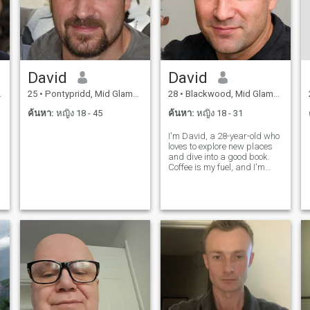
David
David
25
•
Pontypridd, Mid Glamorgan, อังกฤษ
28
•
Blackwood, Mid Glamorgan, อังกฤษ
ค้นหา:
หญิง 18 - 45
ค้นหา:
หญิง 18 - 31
I'm David, a 28-year-old who
loves to explore new places
and dive into a good book.
Coffee is my fuel, and I'm
always up for a casual chat
or a fun adventure. Let's see
where life takes us together!