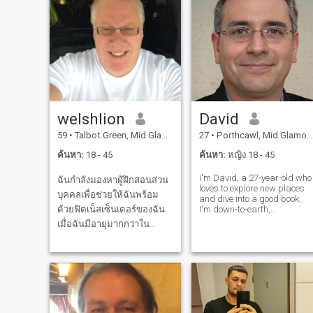
welshlion
David
59
•
Talbot Green, Mid Glamorgan, อังกฤษ
27
•
Porthcawl, Mid Glamorgan, อังกฤษ
ค้นหา:
18 - 45
ค้นหา:
หญิง 18 - 45
I'm David, a 27-year-old who
ฉันกำลังมองหาผู้ฝึกสอนส่วน
loves to explore new places
บุคคลเพื่อช่วยให้ฉันพร้อม
and dive into a good book.
ด้วยฟิตเน็สเซ็นเตอร์ของฉัน
I'm down-to-earth,
adventurous, and always up
เมื่อฉันมีอายุมากกว่าใน
for a good laugh. My hobbie
ประเทศไทยมีใดๆออกมาจาก
include hiking, cooking, and
trying out new restaurants.
? ดังนั้นฉันต้องการดูดีรู้สึกดีที่
I'm looking for someone who
ได้พบคนดีตกหลุมรัก 😍
shares
สำหรับความสัมพันธ์จริงจัง
ผมไม่สูบบุหรี่ดื่มเครื่องดื่มที่มี
ขนาดเล็กมากเพียงต้องการที่