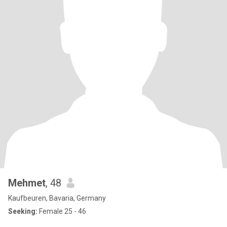
Mehmet
, 48
Kaufbeuren, Bavaria, Germany
Seeking:
Female 25 - 46