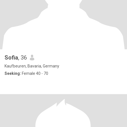
Sofia
, 36
Kaufbeuren, Bavaria, Germany
Seeking:
Female 40 - 70