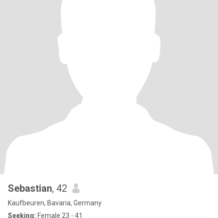
Sebastian
, 42
Kaufbeuren, Bavaria, Germany
Seeking:
Female 23 - 41