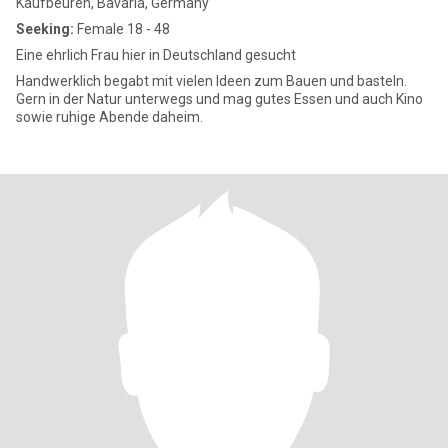
Kaufbeuren, Bavaria, Germany
Seeking:
Female 18 - 48
Eine ehrlich Frau hier in Deutschland gesucht
Handwerklich begabt mit vielen Ideen zum Bauen und basteln.
Gern in der Natur unterwegs und mag gutes Essen und auch Kino
sowie ruhige Abende daheim.