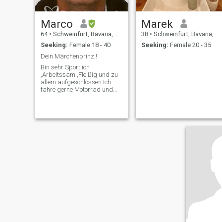
Marco
Marek
64
•
Schweinfurt, Bavaria, Germany
38
•
Schweinfurt, Bavaria, Germany
Seeking:
Female 18 - 40
Seeking:
Female 20 - 35
Dein Märchenprinz !
Bin sehr Sportlich
,Arbeitssam ,Fleißig und zu
allem aufgeschlossen.Ich
fahre gerne Motorrad und
gehe gerne Tauchen.Bin sehr
Lieb und zärtlich und stehe
mit beiden Beinen fest im
Leben!