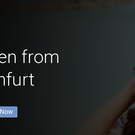
en from
furt
 Now