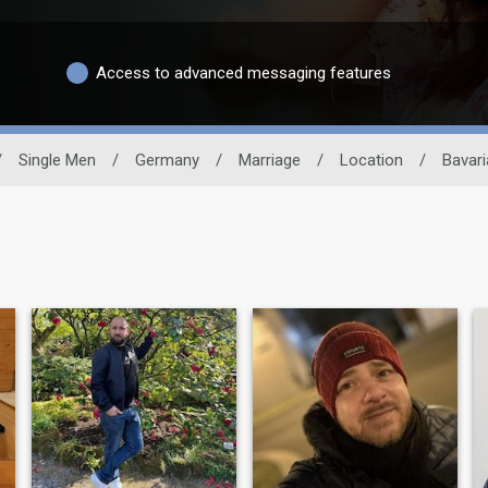
Access to advanced messaging features
/
Single Men
/
Germany
/
Marriage
/
Location
/
Bavari