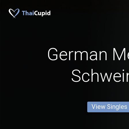
German M
Schwein
View Singles