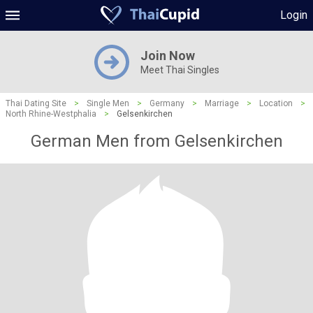
Login
Join Now
Meet Thai Singles
Thai Dating Site
>
Single Men
>
Germany
>
Marriage
>
Location
>
North Rhine-Westphalia
>
Gelsenkirchen
German Men from Gelsenkirchen