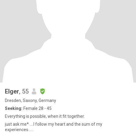
Elger
, 55
Dresden, Saxony, Germany
Seeking:
Female 28 - 45
Everything is possible, when it fit together.
just ask me* ….I follow my heart and the sum of my
experiences…...