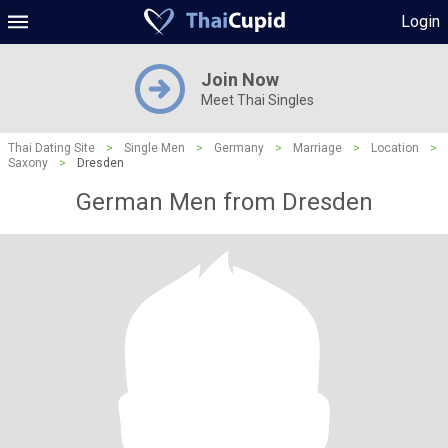
Login
Join Now
Meet Thai Singles
Thai Dating Site
>
Single Men
>
Germany
>
Marriage
>
Location
>
Saxony
>
Dresden
German Men from Dresden