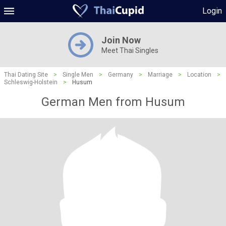
Login
Join Now
Meet Thai Singles
Thai Dating Site
>
Single Men
>
Germany
>
Marriage
>
Location
>
Schleswig-Holstein
>
Husum
German Men from Husum