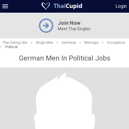
Login
Join Now
Meet Thai Singles
Thai Dating Site
>
Single Men
>
Germany
>
Marriage
>
Occupation
>
Political
German Men In Political Jobs