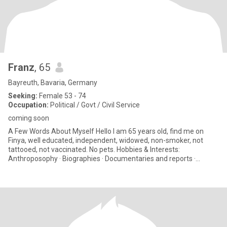
Franz
, 65
Bayreuth, Bavaria, Germany
Seeking:
Female 53 - 74
Occupation:
Political / Govt / Civil Service
coming soon
A Few Words About Myself Hello I am 65 years old, find me on
Finya, well educated, independent, widowed, non-smoker, not
tattooed, not vaccinated. No pets. Hobbies & Interests:
Anthroposophy · Biographies · Documentaries and reports ·
Geograp