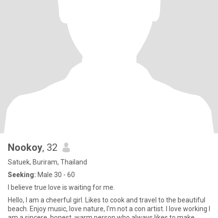
Nookoy
, 32
Satuek, Buriram, Thailand
Seeking:
Male 30 - 60
I believe true love is waiting for me.
Hello, I am a cheerful girl. Likes to cook and travel to the beautiful
beach. Enjoy music, love nature, I'm not a con artist. I love working I
am a sincere, honest, warm person who always likes to make