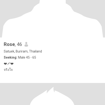
Rose
, 46
Satuek, Buriram, Thailand
Seeking:
Male 45 - 65
❤️‍🩹❤️
จริงใจ