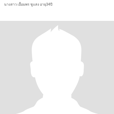
นางสาว เอื้อมพร ชูแสง อายุ34ปี