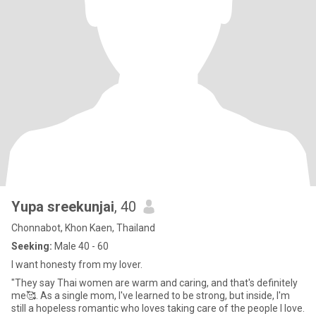
Yupa sreekunjai
, 40
Chonnabot, Khon Kaen, Thailand
Seeking:
Male 40 - 60
I want honesty from my lover.
"They say Thai women are warm and caring, and that's definitely
me🥰. As a single mom, l've learned to be strong, but inside, l'm
still a hopeless romantic who loves taking care of the people I love.