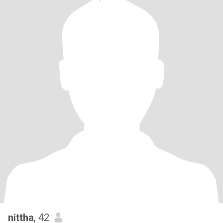
nittha
, 42