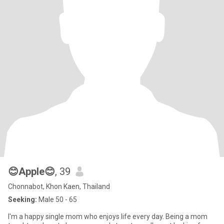
😊Apple😊
, 39
Chonnabot, Khon Kaen, Thailand
Seeking:
Male 50 - 65
I'm a happy single mom who enjoys life every day. Being a mom