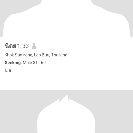
นิตยา
, 33
Khok Samrong, Lop Buri, Thailand
Seeking:
Male 31 - 60
น.ส