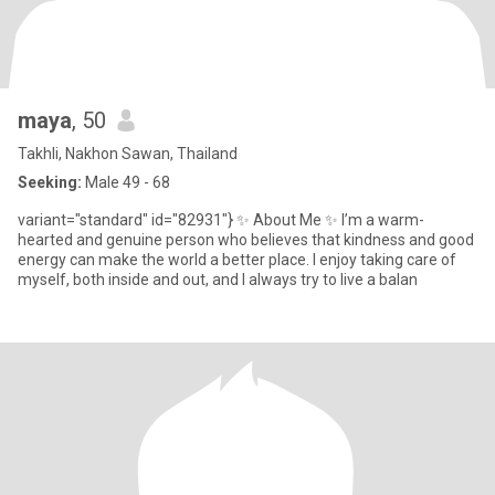
maya
, 50
Takhli, Nakhon Sawan, Thailand
Seeking:
Male 49 - 68
variant="standard" id="82931"} ✨ About Me ✨ I’m a warm-
hearted and genuine person who believes that kindness and good
energy can make the world a better place. I enjoy taking care of
myself, both inside and out, and I always try to live a balan