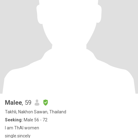
Malee
, 59
Takhli, Nakhon Sawan, Thailand
Seeking:
Male 56 - 72
I am ThAI women
single.sincely