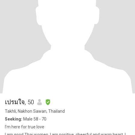
เปรมใจ
, 50
Takhli, Nakhon Sawan, Thailand
Seeking:
Male 58 - 70
I’m here for true love
I am good Thai women. I am positive, cheerful and warm heart. I