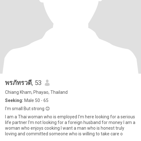
พรภัทรวดี
, 53
Chiang Kham, Phayao, Thailand
Seeking:
Male 50 - 65
I'm small But strong 😊
I am a Thai woman who is employed I'm here looking for a serious
life partner I'm not looking for a foreign husband for money I am a
woman who enjoys cooking I want a man who is honest truly
loving and committed someone who is willing to take care o