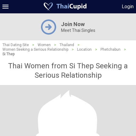
Login
Join Now
Meet Thai Singles
Thai Dating Site
>
Women
>
Thailand
>
Women Seeking a Serious Relationship
>
Location
>
Phetchabun
>
Si Thep
Thai Women from Si Thep Seeking a
Serious Relationship