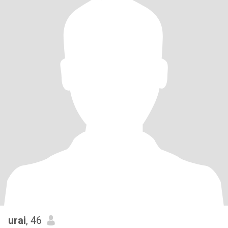
urai
, 46