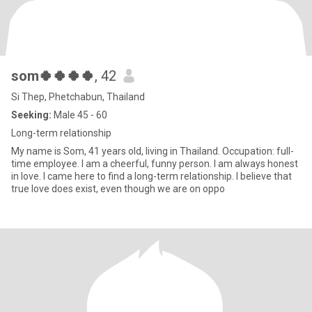
som🍀🍀🍀🍀
, 42
Si Thep, Phetchabun, Thailand
Seeking:
Male 45 - 60
Long-term relationship
My name is Som, 41 years old, living in Thailand. Occupation: full-
time employee. I am a cheerful, funny person. I am always honest
in love. I came here to find a long-term relationship. I believe that
true love does exist, even though we are on oppo