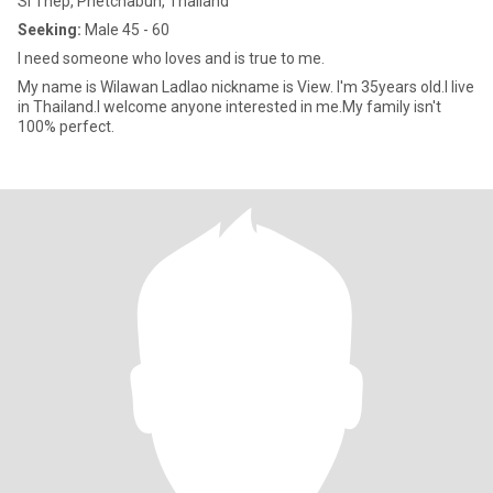
Si Thep, Phetchabun, Thailand
Seeking:
Male 45 - 60
I need someone who loves and is true to me.
My name is Wilawan Ladlao nickname is View. I'm 35years old.I live
in Thailand.I welcome anyone interested in me.My family isn't
100% perfect.