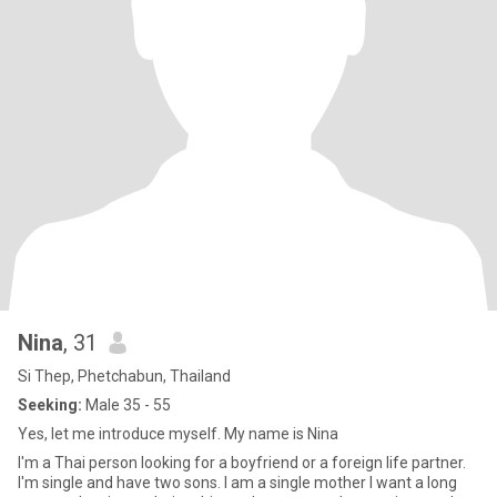
Nina
, 31
Si Thep, Phetchabun, Thailand
Seeking:
Male 35 - 55
Yes, let me introduce myself. My name is Nina
I'm a Thai person looking for a boyfriend or a foreign life partner.
I'm single and have two sons. I am a single mother I want a long