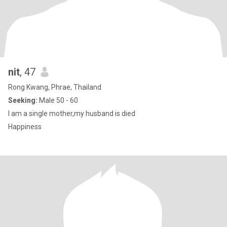
nit
, 47
Rong Kwang, Phrae, Thailand
Seeking:
Male 50 - 60
I am a single mother,my husband is died
Happiness