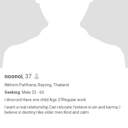
noonoi
, 37
Nikhom Patthana, Rayong, Thailand
Seeking:
Male 25 - 60
I divorced Have one child Age 37Regular work
I want a real relationship.Can relocate I believe in sin and karma, I
believe in destiny.I like older men.Kind and calm