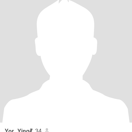
Yor_Ying💃
, 34