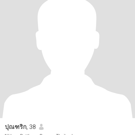
ปุณฑริก
, 38