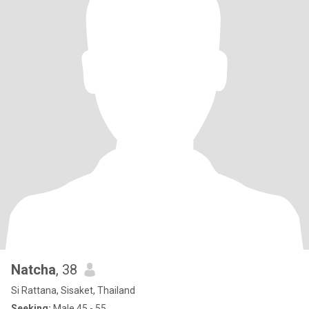
Natcha
, 38
Si Rattana, Sisaket, Thailand
Seeking:
Male 45 - 55