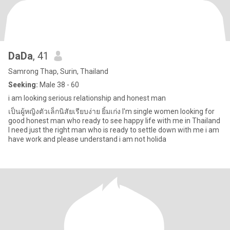
DaDa
, 41
Samrong Thap, Surin, Thailand
Seeking:
Male 38 - 60
i am looking serious relationship and honest man
เป็นผู้หญิงตัวเล็กนิสัยเรียบง่าย ยิ้มเก่ง I'm single women looking for
good honest man who ready to see happy life with me in Thailand
I need just the right man who is ready to settle down with me i am
have work and please understand i am not holida