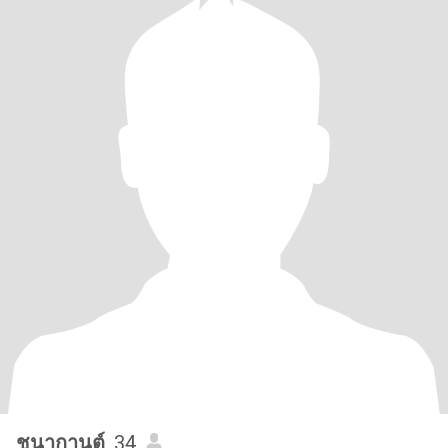
ชนากานต์
, 34