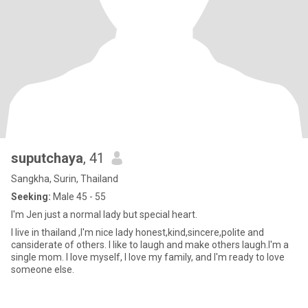
suputchaya
, 41
Sangkha, Surin, Thailand
Seeking:
Male 45 - 55
I'm Jen just a normal lady but special heart.
I live in thailand ,I'm nice lady honest,kind,sincere,polite and
cansiderate of others. I like to laugh and make others laugh.I'm a
single mom. I love myself, I love my family, and I'm ready to love
someone else.