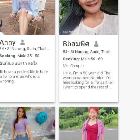
Anny
Bbสมพิศ
34
•
Si Narong, Surin, Thailand
54
•
Si Narong, Surin, Thailand
Seeking:
Male 35 - 50
Seeking:
Male 56 - 69
ฉันเป็นคนน่ารัก สดใส
Ms. Sompis
To have a perfect life to hate
Hello, I'm a 53-year-old Thai
a lie, to a man who is a
woman named Namfon. I'm
whoring.
here looking for a life partner.
I want to spend the rest of my
life as happily as possible
with a foreign man, with my
love and loyalty. I hope to
meet a good man here who is
ready to spend his life with
me.