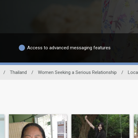
Access to advanced messaging features
/
Thailand
/
Women Seeking a Serious Relationship
/
Loca