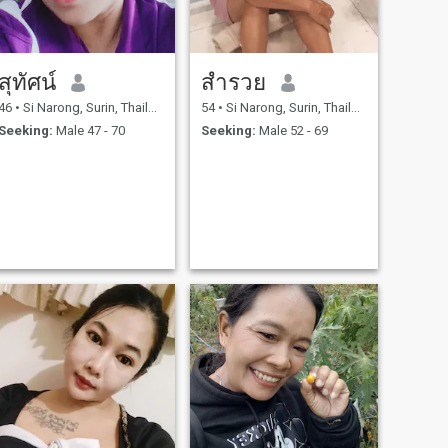
สุทัศน์
สํารวย
46
•
Si Narong, Surin, Thailand
54
•
Si Narong, Surin, Thailand
Seeking:
Male 47 - 70
Seeking:
Male 52 - 69