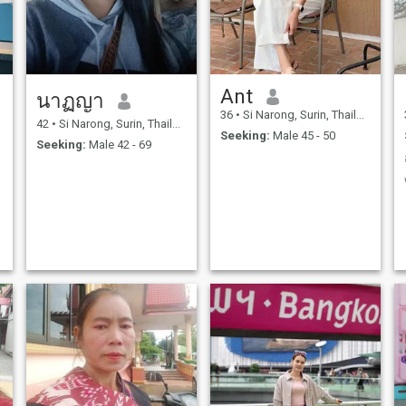
Ant
นาฏญา
36
•
Si Narong, Surin, Thailand
42
•
Si Narong, Surin, Thailand
Seeking:
Male 45 - 50
Seeking:
Male 42 - 69