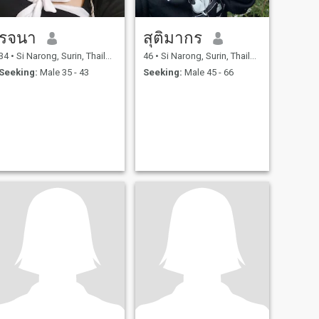
รจนา
สุติมากร
34
•
Si Narong, Surin, Thailand
46
•
Si Narong, Surin, Thailand
Seeking:
Male 35 - 43
Seeking:
Male 45 - 66