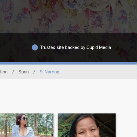
Trusted site backed by Cupid Media
tion
/
Surin
/
Si Narong