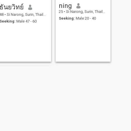
ning
ธันยวิทย์
25
•
Si Narong, Surin, Thailand
48
•
Si Narong, Surin, Thailand
Seeking:
Male 20 - 40
Seeking:
Male 47 - 60
กาญจนา