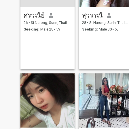
ศรวณีย์
สุวรรณี
26
•
Si Narong, Surin, Thailand
28
•
Si Narong, Surin, Thailand
Seeking:
Male 28 - 59
Seeking:
Male 30 - 63