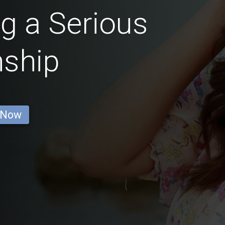
g a Serious
nship
 Now