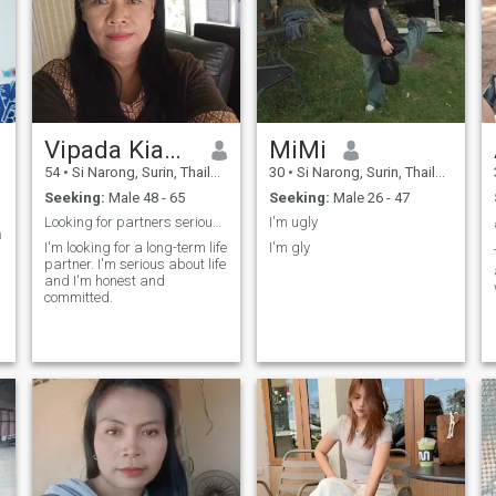
Vipada Kianthong
MiMi
54
•
Si Narong, Surin, Thailand
30
•
Si Narong, Surin, Thailand
Seeking:
Male 48 - 65
Seeking:
Male 26 - 47
Looking for partners serious relationship age 5...
I'm ugly
ต
I'm looking for a long-term life
I'm gly
partner. I'm serious about life
and I'm honest and
committed.