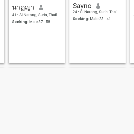
Sayno
นาฏญา
24
•
Si Narong, Surin, Thailand
41
•
Si Narong, Surin, Thailand
Seeking:
Male 23 - 41
Seeking:
Male 37 - 58
yuwaree
Keaw