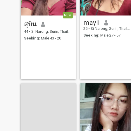
NEW
mayli
สุบิน
25
•
Si Narong, Surin, Thailand
44
•
Si Narong, Surin, Thailand
Seeking:
Male 27 - 57
Seeking:
Male 43 - 20