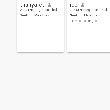
thanyaret
ice
23
•
Si Narong, Surin, Thailand
20
•
Si Narong, Surin, Thailand
Seeking:
Male 23 - 44
Seeking:
Male 35 - 50
Hi I’m ice Looking for a dating
ไสว