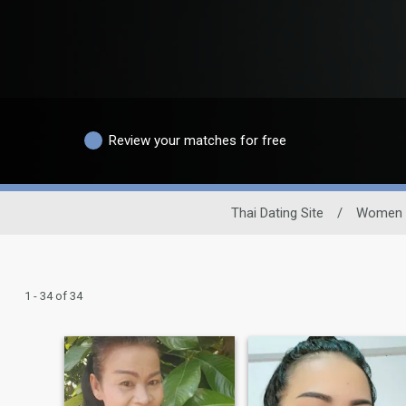
Review your matches for free
Thai Dating Site
/
Women
1 - 34 of 34