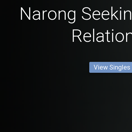
Narong Seekin
Relatio
View Singles