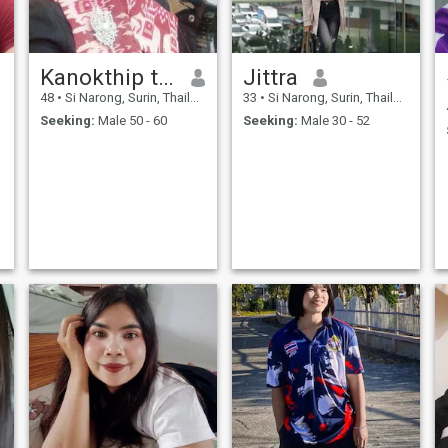
Kanokthip tothong
Jittra
48
•
Si Narong, Surin, Thailand
33
•
Si Narong, Surin, Thailand
Seeking:
Male 50 - 60
Seeking:
Male 30 - 52