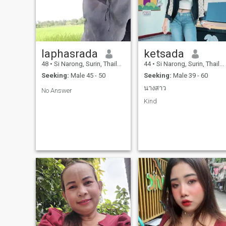
laphasrada
ketsada
48
•
Si Narong, Surin, Thailand
44
•
Si Narong, Surin, Thailand
Seeking:
Male 45 - 50
Seeking:
Male 39 - 60
นางสาว
No Answer
Kind