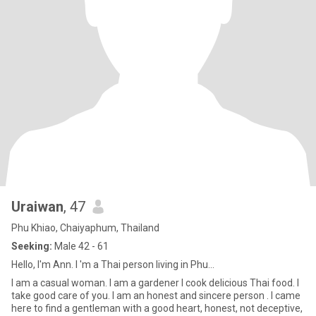
Uraiwan
, 47
Phu Khiao, Chaiyaphum, Thailand
Seeking:
Male 42 - 61
Hello, I'm Ann. I 'm a Thai person living in Phu...
I am a casual woman. I am a gardener I cook delicious Thai food. I
take good care of you. I am an honest and sincere person . I came
here to find a gentleman with a good heart, honest, not deceptive,