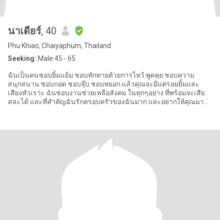
นาเดียร์
, 40
Phu Khiao, Chaiyaphum, Thailand
Seeking:
Male 45 - 65
ฉันเป็นคนชอบยิ้มแย้ม ชอบทักทายด้วยการไหว้ พูดคุย ชอบความ
สนุกสนาน ชอบกอด ชอบจุ๊บ ชอบหยอก แล้วคุณจะมีแต่รอยยิ้มและ
เสียงหัวเราะ ฉันชอบงานช่วยเหลือสังคม ในทุกๆอย่าง ที่พร้อมจะเสีย
สละได้ และที่สำคัญฉันรักครอบครัวของฉันมาก และอยากให้คุณมา
เป็นครอบครัวเดียว