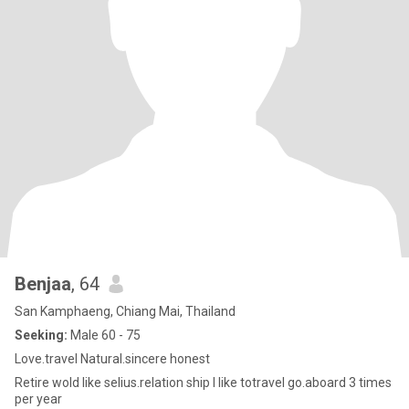
Benjaa
, 64
San Kamphaeng, Chiang Mai, Thailand
Seeking:
Male 60 - 75
Love.​travel Natural.sincere honest
Retire wold like​ selius.relation ship I​ ​like​ ​to​travel​ go.​aboard 3​ time​s​
per year