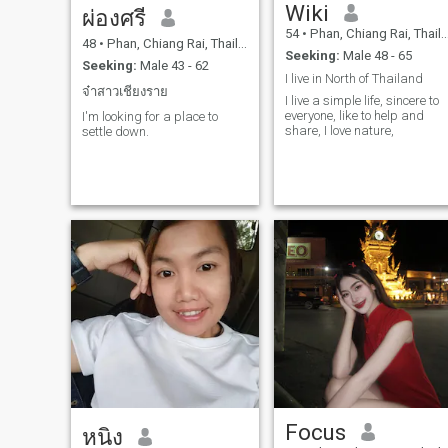
Wiki
ผ่องศรี
54
•
Phan, Chiang Rai, Thailand
48
•
Phan, Chiang Rai, Thailand
Seeking:
Male 48 - 65
Seeking:
Male 43 - 62
I live in North of Thailand
จ๋าสาวเชียงราย
I live a simple life, sincere to
everyone, like to help and
I'm looking for a place to
share, I love nature,
settle down.
Focus
หนิง