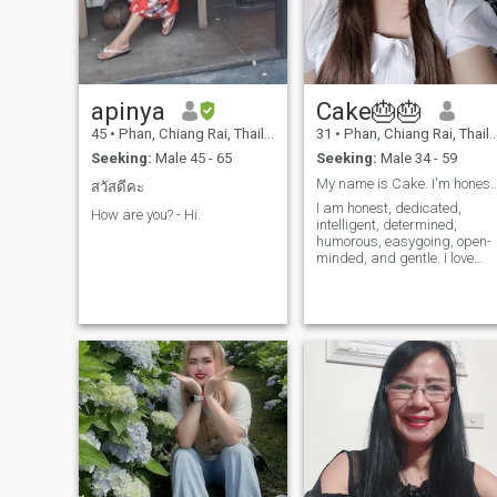
apinya
Cake🎂🎂
45
•
Phan, Chiang Rai, Thailand
31
•
Phan, Chiang Rai, Thailand
Seeking:
Male 45 - 65
Seeking:
Male 34 - 59
My name is Cake. I'm honest, humorous, an
สวัสดีคะ
I am honest, dedicated,
How are you? - Hi.
intelligent, determined,
humorous, easygoing, open-
minded, and gentle. I love
peace and quiet. I am looking
for a serious relationship. I
enjoy listening and
communicating to build
strong, warm connections. I
love traveling, the sea ,
mountains, beaches , and
nature , and I'm a big coffee
lover. I also love my cats and
dogs. In addition, I enjoy
cooking.