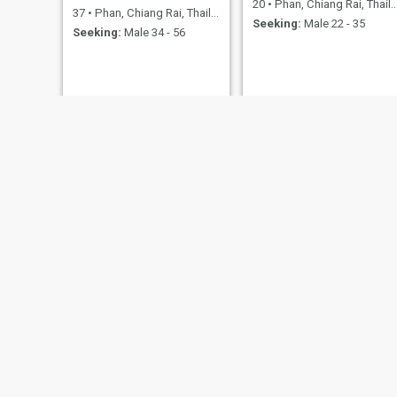
20
•
Phan, Chiang Rai, Thailand
37
•
Phan, Chiang Rai, Thailand
Seeking:
Male 22 - 35
Seeking:
Male 34 - 56
rita
Numnim
32
•
Phan, Chiang Rai, Thailand
46
•
Phan, Chiang Rai, Thailand
Seeking:
Male 35 - 65
Seeking:
Male 50 - 66