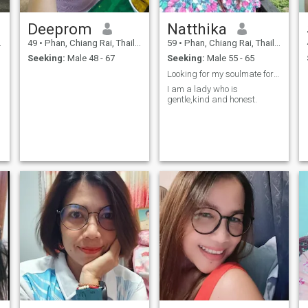
Deeprom
Natthika
49
•
Phan, Chiang Rai, Thailand
59
•
Phan, Chiang Rai, Thailand
Seeking:
Male 48 - 67
Seeking:
Male 55 - 65
Looking for my soulmate for the rest of my life.
I am a lady who is
gentle,kind and honest.