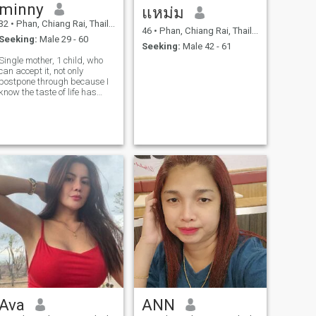
minny
แหม่ม
32
•
Phan, Chiang Rai, Thailand
46
•
Phan, Chiang Rai, Thailand
Seeking:
Male 29 - 60
Seeking:
Male 42 - 61
Single mother, 1 child, who
can accept it, not only
postpone through because I
know the taste of life has
failed. Never get a good love
once.
Ava
ANN