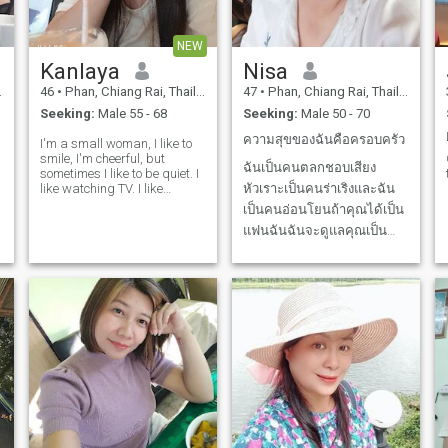
NEW
Kanlaya
Nisa
46
•
Phan, Chiang Rai, Thailand
47
•
Phan, Chiang Rai, Thailand
Seeking:
Male 55 - 68
Seeking:
Male 50 - 70
ความสุขของฉันคือครอบครัว
I'm a small woman, I like to
smile, I'm cheerful, but
ฉันเป็นคนตลกชอบเสียง
sometimes I like to be quiet. I
like watching TV. I like
หัวเราะเป็นคนร่าเริงและฉัน
cooking It's nice to meet
เป็นคนอ่อนโยนถ้าคุณได้เป็น
everyone. I want someone to
แฟนฉันฉันจะดูแลคุณเป็น
support and care for me
forever, to share my life with
อย่างดีฉันหวังว่าฉันจะได้เจอ
as a couple.
ผู้ชายที่จริงใจในเว็บไซต์นี้