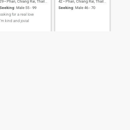
29
•
Phan, Chiang Rai, Thailand
42
•
Phan, Chiang Rai, Thailand
Seeking:
Male 55 - 99
Seeking:
Male 46 - 70
looking for a real love
I’m kind and jovial
NEXT
Suphinya
56
•
Phan, Chiang Rai, Thailand
Seeking:
Male 51 - 69