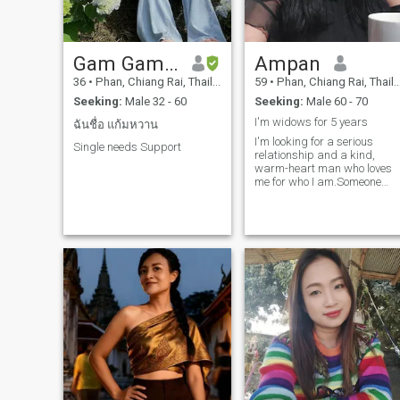
Gam Gamwhan
Ampan
36
•
Phan, Chiang Rai, Thailand
59
•
Phan, Chiang Rai, Thailand
Seeking:
Male 32 - 60
Seeking:
Male 60 - 70
I'm widows for 5 years
ฉันชื่อ แก้มหวาน
I'm looking for a serious
Single needs Support
relationship and a kind,
warm-heart man who loves
me for who I am.Someone
who is ready to travel to
beautiful places and share
love with each other