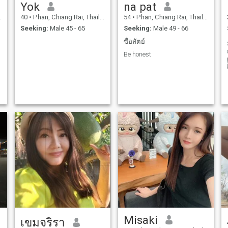
Yok
na pat
40
•
Phan, Chiang Rai, Thailand
54
•
Phan, Chiang Rai, Thailand
Seeking:
Male 45 - 65
Seeking:
Male 49 - 66
ซื่อสัตย์
Be honest
Misaki
เขมจริรา