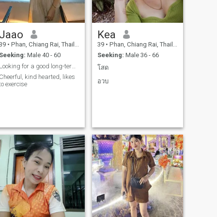
Jaao
Kea
39
•
Phan, Chiang Rai, Thailand
39
•
Phan, Chiang Rai, Thailand
Seeking:
Male 40 - 60
Seeking:
Male 36 - 66
Looking for a good long-term relationship
โสด
Cheerful, kind hearted, likes
อวบ
to exercise