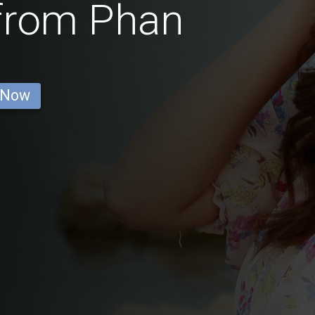
 from Phan
 Now