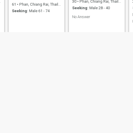
30
•
Phan, Chiang Rai, Thailand
61
•
Phan, Chiang Rai, Thailand
Seeking:
Male 28 - 40
Seeking:
Male 61 - 74
No Answer
Jantar
Panida
55
•
Phan, Chiang Rai, Thailand
45
•
Phan, Chiang Rai, Thailand
Seeking:
Male 60 - 70
Seeking:
Male 35 - 60