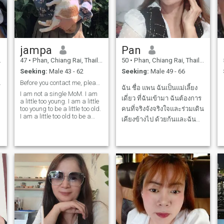
jampa
Pan
47
•
Phan, Chiang Rai, Thailand
50
•
Phan, Chiang Rai, Thailand
Seeking:
Male 43 - 62
Seeking:
Male 49 - 66
d open-mi...
Before you contact me, please read my profile firs
ฉัน ชื่อ แพน ฉันเป็นแม่เลี้ยง
I am not a single MoM. I am
เดี่ยว ที่ฉันเข้ามา ฉันต้องการ
a little too young. I am a little
too young to be a little too old.
คนที่จริงจังจริงใจและร่วมเดิน
I am a little too old to be a
เคียงข้างไป ด้วยก้นและฉัน
little old. I am a little old and I
หวังว่า ฉันจะพบเจอ คนที่จับ
love my partner.people's
smils. 😻
มือเดินไปข้างหน้า กับฉัน คุณ
ดูแลและ ฉันอยากดูแลคุณเรา
จะอยู่ด้วยกัน อย่างมีความสุข
ฉันหวังว่า ฉั