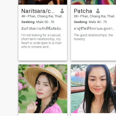
Naritsara/chompu
Patcha
48
•
Phan, Chiang Rai, Thailand
38
•
Phan, Chiang Rai, Thailand
Seeking:
Male 50 - 76
Seeking:
Male 40 - 75
ฉันกำลังความรักที่ซื่อสัตย์และจริงใจอย่างสม่ำเสมอ
หาคู่ชีวิตที่รักเราและลูกเรา ให้เกียรติ เป็นผู้นำ
I'm not looking for a casual,
The good relationships, the
short-term relationship, my
honesty.
heart is wide open to a man
who is sincere and
respectful, a gentle, confident
man who knows how to take
care of the woman he loves
not just in words but in
deeds.