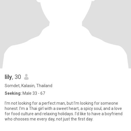
lily
, 30
Somdet, Kalasin, Thailand
Seeking:
Male 33 - 67
I'm not looking for a perfect man, but I'm looking for someone
honest. I'm a Thai girl with a sweet heart, a spicy soul, and a love
for food culture and relaxing holidays. I'd like to have a boyfriend
who chooses me every day, not just the first day.