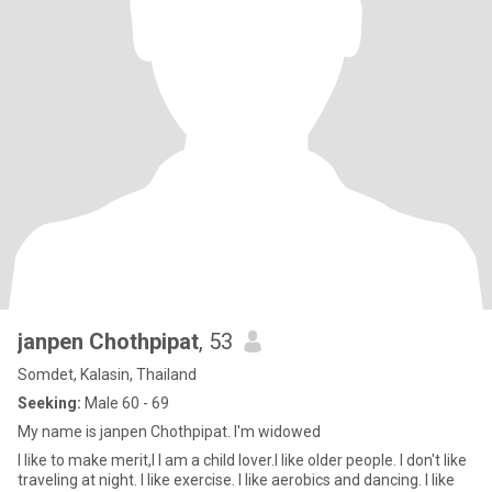
janpen Chothpipat
, 53
Somdet, Kalasin, Thailand
Seeking:
Male 60 - 69
My name is janpen Chothpipat. I'm widowed
I like to make merit,I l am a child lover.l like older people. l don't like
traveling at night. l like exercise. I like aerobics and dancing. I like