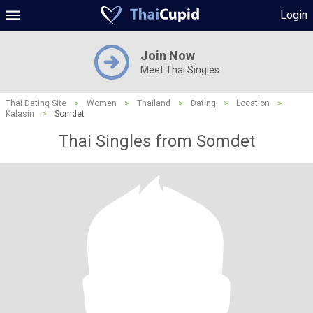
Login
Join Now
Meet Thai Singles
Thai Dating Site
>
Women
>
Thailand
>
Dating
>
Location
>
Kalasin
>
Somdet
Thai Singles from Somdet