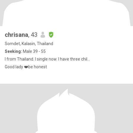
chrisana
, 43
Somdet, Kalasin, Thailand
Seeking:
Male 39 - 55
I from Thailand. I single now. I have three chil...
Good lady ❤️be honest