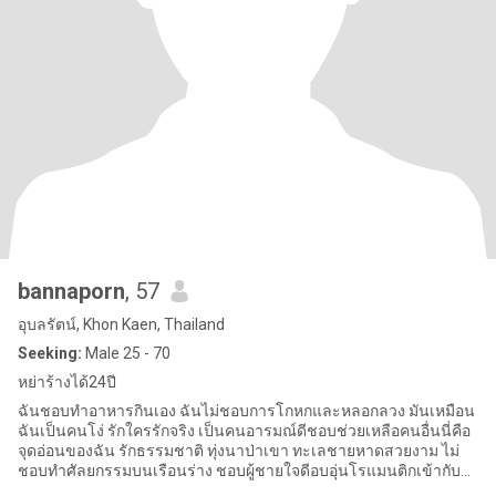
bannaporn
, 57
อุบลรัตน์, Khon Kaen, Thailand
Seeking:
Male 25 - 70
หย่าร้างได้24ปี
ฉันชอบทำอาหารกินเอง ฉันไม่ชอบการโกหกและหลอกลวง มันเหมือน
ฉันเป็นคนโง่ รักใครรักจริง เป็นคนอารมณ์ดีชอบช่วยเหลือคนอื่นนี่คือ
จุดอ่อนของฉัน รักธรรมชาติ ทุ่งนาป่าเขา ทะเลชายหาดสวยงาม ไม่
ชอบทำศัลยกรรมบนเรือนร่าง ชอบผู้ชายใจดีอบอุ่นโรแมนติกเข้ากับ
พ่อแม่ฉันได