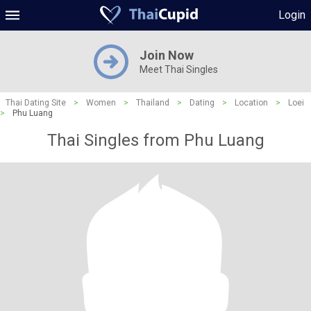
Login
Join Now
Meet Thai Singles
Thai Dating Site
>
Women
>
Thailand
>
Dating
>
Location
>
Loei
>
Phu Luang
Thai Singles from Phu Luang