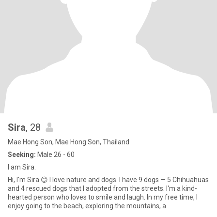
Sira
, 28
Mae Hong Son, Mae Hong Son, Thailand
Seeking:
Male 26 - 60
I am Sira.
Hi, I'm Sira 😊 I love nature and dogs. I have 9 dogs — 5 Chihuahuas
and 4 rescued dogs that I adopted from the streets. I'm a kind-
hearted person who loves to smile and laugh. In my free time, I
enjoy going to the beach, exploring the mountains, a