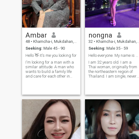
Ambar
nongna
48
•
Khamcha-i, Mukdahan, Thailand
32
•
Khamcha-i, Mukdahan, Thailand
Seeking:
Male 45 - 90
Seeking:
Male 35 - 59
Hello 👋 it's me you looking for
Hello everyone. My name is Nongna .
I'm looking for a man with a
I am 32 years old. I am a
similar attitude. A man who
Thai woman, originally from
wants to build a family life
the northeastern region of
and care for each other in
Thailand. I am single, never
later years. Whether he's rich
married, and have no
or poor doesn't matter;
children. I have a bachelor's
what's important is how
degree. I am a petite woman,
much care and attention he
156 cm tall, weigh 50 kg,
provides. If you know how to
have long black hair, and a
fill in each other's
good figure. I am kind,
shortcomings, that's the
friendly, enjoy going to
most important thing in
temples, making merit, and
family life.
traveling to natural places.