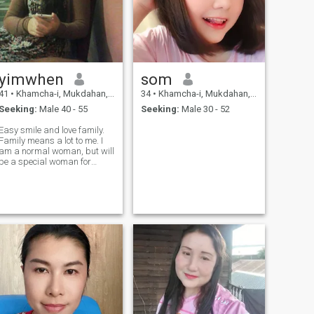
yimwhen
som
41
•
Khamcha-i, Mukdahan, Thailand
34
•
Khamcha-i, Mukdahan, Thailand
Seeking:
Male 40 - 55
Seeking:
Male 30 - 52
Easy smile and love family.
Family means a lot to me. I
am a normal woman, but will
be a special woman for
someone I love. As much as
that, I respect and respect
others. Always hate lying,
love cooking, you are good
and have a good time with
me. I will surely be good and
full with you.