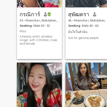
กรณิการ์
สุพัฒตรา
34
•
Khamcha-i, Mukdahan, Thailand
46
•
Khamcha-i, Mukdahan, Thailand
Seeking:
Male 30 - 52
Seeking:
Male 40 - 60
Miss
มั่นใจในตัวฉัน
A beauty artist, amateur
Ask for genuine people.
singer, with 2 children, male
and female.