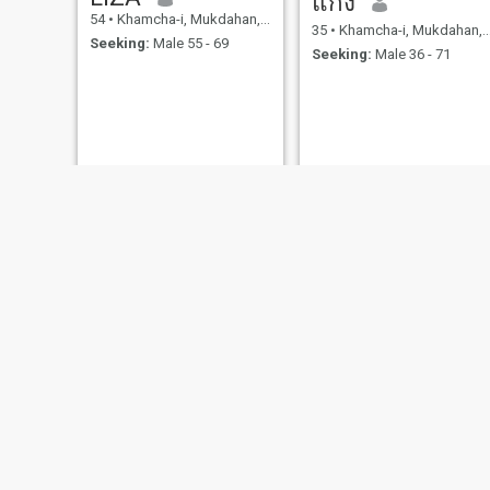
แกง
54
•
Khamcha-i, Mukdahan, Thailand
35
•
Khamcha-i, Mukdahan, Thailand
Seeking:
Male 55 - 69
Seeking:
Male 36 - 71
Bumbim bangsong
tar
32
•
Khamcha-i, Mukdahan, Thailand
41
•
Khamcha-i, Mukdahan, Thailand