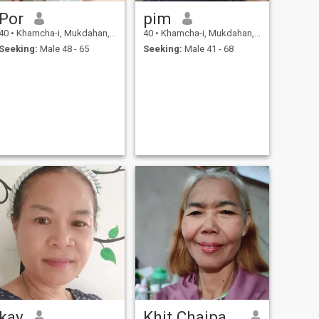
Por
pim
40
•
Khamcha-i, Mukdahan, Thailand
40
•
Khamcha-i, Mukdahan, Thailand
Seeking:
Male 48 - 65
Seeking:
Male 41 - 68
kay
Khit Chaipanya