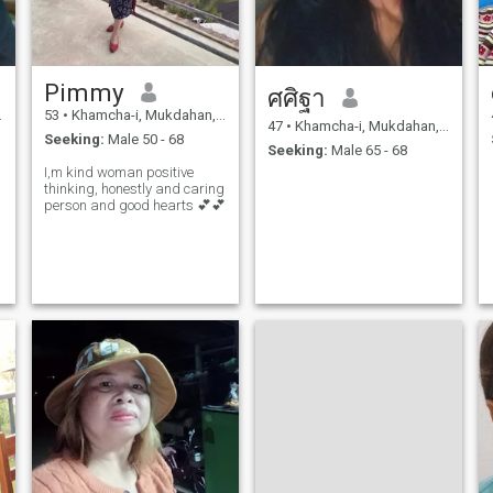
Pimmy
ศศิฐา
53
•
Khamcha-i, Mukdahan, Thailand
47
•
Khamcha-i, Mukdahan, Thailand
Seeking:
Male 50 - 68
Seeking:
Male 65 - 68
I,m kind woman positive
thinking, honestly and caring
person and good hearts 💕💕