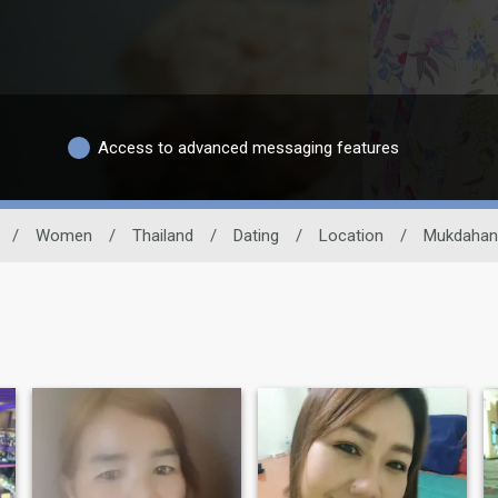
Access to advanced messaging features
/
Women
/
Thailand
/
Dating
/
Location
/
Mukdahan