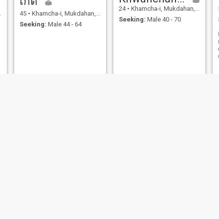
เกด
24
•
Khamcha-i, Mukdahan, Thailand
45
•
Khamcha-i, Mukdahan, Thailand
Seeking:
Male 40 - 70
Seeking:
Male 44 - 64
malee
วัศ
57
•
Khamcha-i, Mukdahan, Thailand
42
•
Khamcha-i, Mukdahan, Thailand