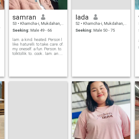
samran
lada
53
•
Khamcha-i, Mukdahan, Thailand
52
•
Khamcha-i, Mukdahan, Thailand
Seeking:
Male 49 - 66
Seeking:
Male 50 - 75
lam. a kind. heated. Person l
like. haturelli. to take. care. of.
my. oneself. a fun. Person. to.
tolktollik. to.. cook.. lam. an..
honest. and. sin.. cere.
person