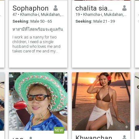
Sophaphon
chalita siamglum
47
•
Khamcha-i, Mukdahan, Thailand
19
•
Khamcha-i, Mukdahan, Thailand
Seeking:
Male 50 - 65
Seeking:
Male 21 - 39
หาสามีที่โสดพร้อมจะดูแลกัน
I work as a nanny for two
children, I need a single
husband who loves me and
takes care of me and my
child, I can travel in Thailand
but I can't go abroad, I don't
speak English, but I'm
happy to learn to
communicate with you, I am
ready to love and be faithful
only to you.
NEW
Khwanchanok