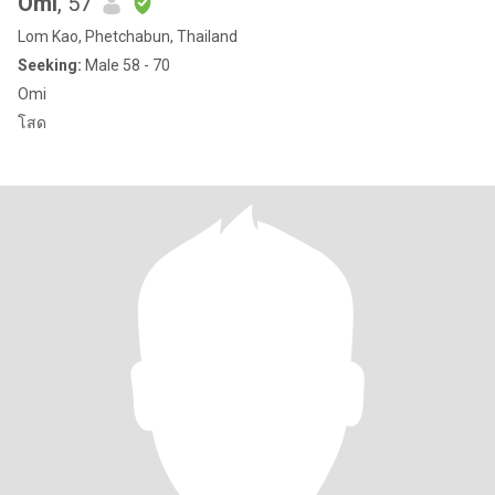
Omi
, 57
Lom Kao, Phetchabun, Thailand
Seeking:
Male 58 - 70
Omi
โสด