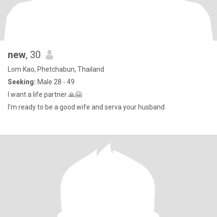
new
, 30
Lom Kao, Phetchabun, Thailand
Seeking:
Male 28 - 49
I want a life partner 🙏🤗
I’m ready to be a good wife and serva your husband