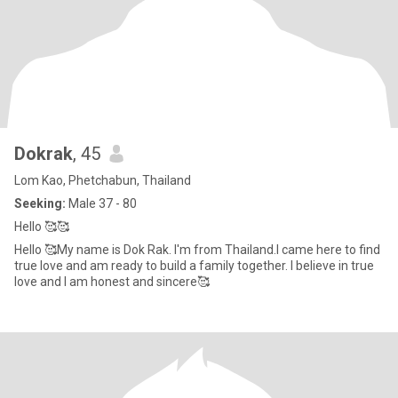
Dokrak
, 45
Lom Kao, Phetchabun, Thailand
Seeking:
Male 37 - 80
Hello 🥰🥰
Hello 🥰My name is Dok Rak. I'm from Thailand.I came here to find
true love and am ready to build a family together. I believe in true
love and I am honest and sincere🥰