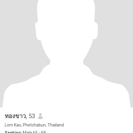
ทองขาว
, 53
Lom Kao, Phetchabun, Thailand
Seeking:
Male 65 - 69