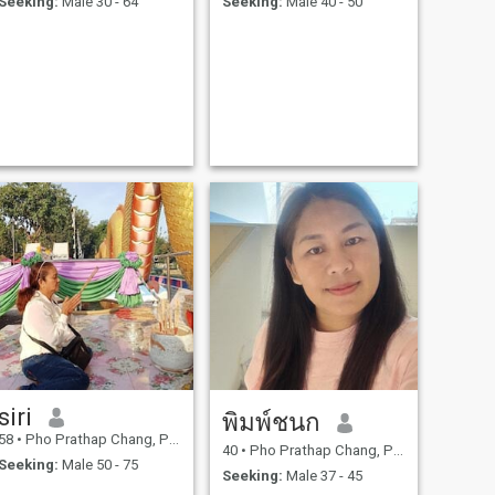
Seeking:
Male 30 - 64
Seeking:
Male 40 - 50
siri
พิมพ์ชนก
58
•
Pho Prathap Chang, Phichit, Thailand
40
•
Pho Prathap Chang, Phichit, Thailand
Seeking:
Male 50 - 75
Seeking:
Male 37 - 45