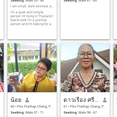
Seeking:
Male 55 - 90
Seeking:
Male 47 - 65
I am small, dark-skinned, a farmer, look younger
I’m a quiet and simple,
person I’m living in Thailand I
love to cook I’m a positive
person and I’m looking for a
kind man for a serious
relationship
น้อย
ดาวเรือง​ ศรี​รักษ์​
60
•
Pho Prathap Chang, Phichit, Thailand
61
•
Pho Prathap Chang, Phichit, Thailand
Seeking:
Male 57 - 71
Seeking:
Male 58 - 67