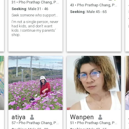
31
•
Pho Prathap Chang, Phichit, Thailand
43
•
Pho Prathap Chang, Phichit, Thailand
Seeking:
Male 31 - 46
Seeking:
Male 45 - 65
Seek someone who supports me to become better.
I'm not a single person, never
had kids, and don't want
kids. I continue my parents'
shop.
atiya
Wanpen
57
•
Pho Prathap Chang, Phichit, Thailand
51
•
Pho Prathap Chang, Phichit, Thailand