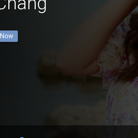
 Chang
 Now