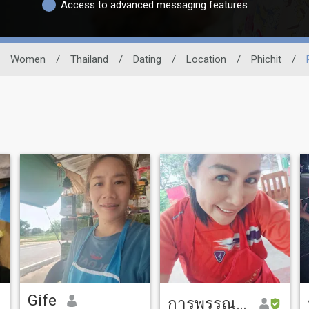
Access to advanced messaging features
Women
/
Thailand
/
Dating
/
Location
/
Phichit
/
Gife
การพรรณนา