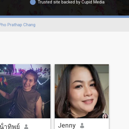
Trusted site backed by Cupid Media
Pho Prathap Chang
Jenny
น้ําทิพย์