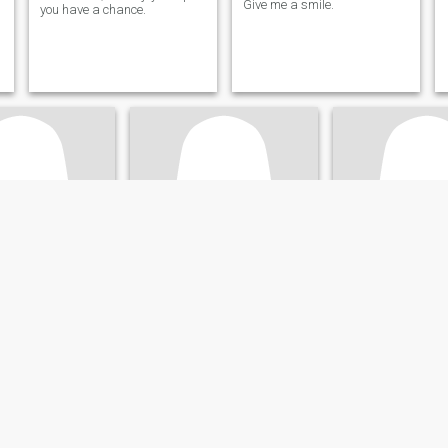
Give me a smile.
you have a chance.
Rongrutai
KUNG
31
•
Pho Prathap Chang, Phichit, Thailand
29
•
Pho Prathap Chang, Phi
p Chang, Phichit, Thailand
Seeking:
Male 34 - 67
Seeking:
Male 27 
ale 27 - 52