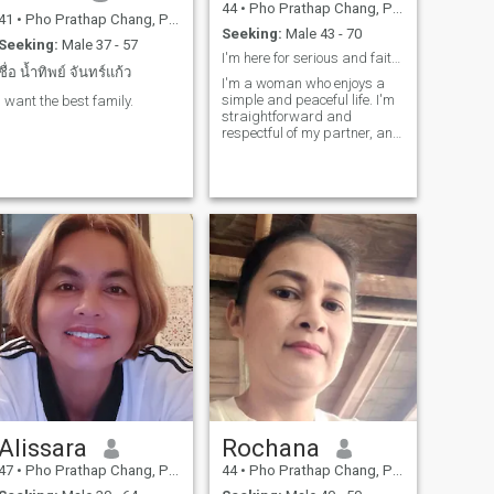
44
•
Pho Prathap Chang, Phichit, Thailand
41
•
Pho Prathap Chang, Phichit, Thailand
Seeking:
Male 43 - 70
Seeking:
Male 37 - 57
I'm here for serious and faithful love.
ชื่อ น้ำทิพย์ จันทร์แก้ว
I'm a woman who enjoys a
simple and peaceful life. I'm
I want the best family.
straightforward and
respectful of my partner, and
I'm looking for a man who
values ​​the same – someone
who respects me and can be
everything to me. If you're this
kind of person, feel free to
say hello and get to know me
better.
Alissara
Rochana
47
•
Pho Prathap Chang, Phichit, Thailand
44
•
Pho Prathap Chang, Phichit, Thailand