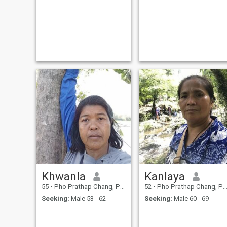
Khwanla
Kanlaya
55
•
Pho Prathap Chang, Phichit, Thailand
52
•
Pho Prathap Chang, Phichit, Thailand
Seeking:
Male 53 - 62
Seeking:
Male 60 - 69