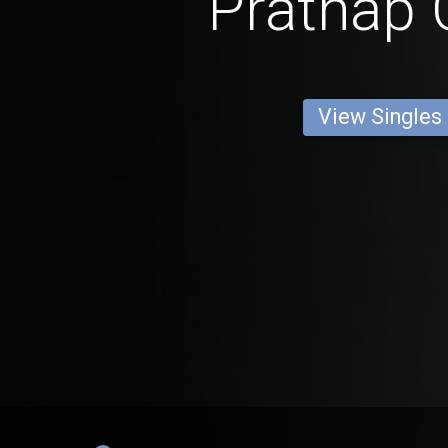
Prathap
View Singles