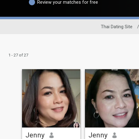
Review your matches for free
Thai Dating Site
/
1 - 27 of 27
Jenny
Jenny