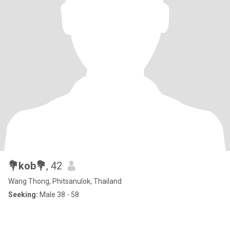
💐kob💐
, 42
Wang Thong, Phitsanulok, Thailand
Seeking:
Male 38 - 58