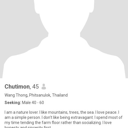
Chutimon
, 45
Wang Thong, Phitsanulok, Thailand
Seeking:
Male 40 - 60
I am a nature lover. I like mountains, trees, the sea. I love peace. I
am a simple person. I don't like being extravagant. I spend most of
my time tending the farm floor rather than socializing. I love
honesty and sincerity first.