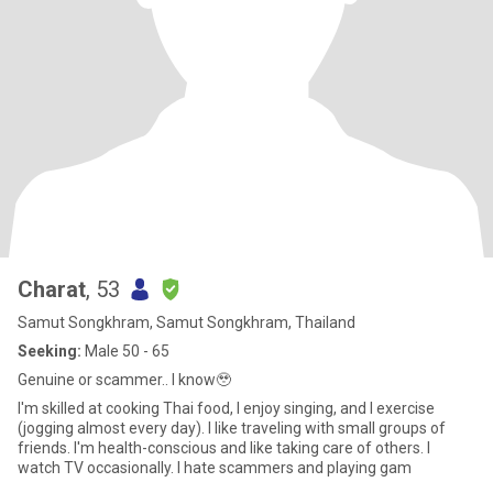
Charat
, 53
Samut Songkhram, Samut Songkhram, Thailand
Seeking:
Male 50 - 65
Genuine or scammer.. I know🥹
I'm skilled at cooking Thai food, I enjoy singing, and I exercise
(jogging almost every day). I like traveling with small groups of
friends. I'm health-conscious and like taking care of others. I
watch TV occasionally. I hate scammers and playing gam