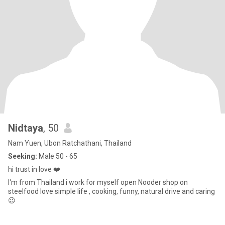
Nidtaya
, 50
Nam Yuen, Ubon Ratchathani, Thailand
Seeking:
Male 50 - 65
hi trust in love ❤️
I'm from Thailand i work for myself open Nooder shop on
steelfood love simple life , cooking, funny, natural drive and caring
😉