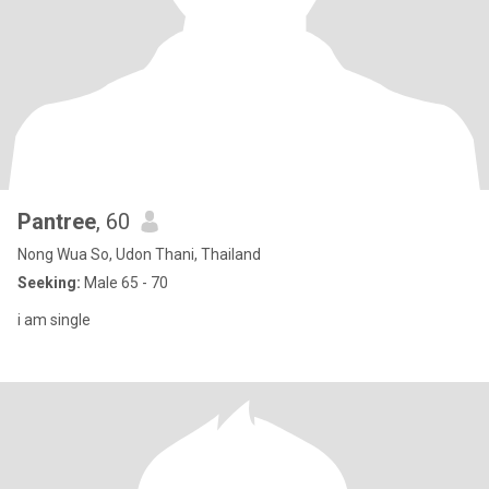
Pantree
, 60
Nong Wua So, Udon Thani, Thailand
Seeking:
Male 65 - 70
i​ am​ ​single​