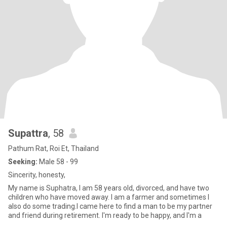
Supattra
, 58
Pathum Rat, Roi Et, Thailand
Seeking:
Male 58 - 99
Sincerity, honesty,
My name is Suphatra, I am 58 years old, divorced, and have two
children who have moved away. I am a farmer and sometimes I
also do some trading.I came here to find a man to be my partner
and friend during retirement. I'm ready to be happy, and I'm a