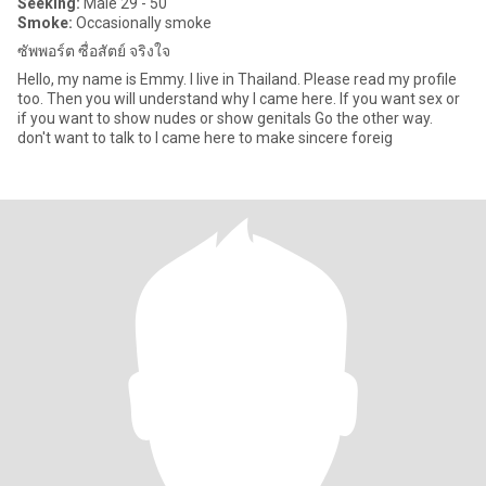
Seeking:
Male 29 - 50
Smoke:
Occasionally smoke
ซัพพอร์ต ซื่อสัตย์ จริงใจ
Hello, my name is Emmy. I live in Thailand. Please read my profile
too. Then you will understand why I came here. If you want sex or
if you want to show nudes or show genitals Go the other way.
don't want to talk to I came here to make sincere foreig