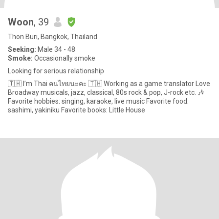
Woon
, 39
Thon Buri, Bangkok, Thailand
Seeking:
Male 34 - 48
Smoke:
Occasionally smoke
Looking for serious relationship
🇹🇭 I’m Thai คนไทยนะคะ 🇹🇭 Working as a game translator Love
Broadway musicals, jazz, classical, 80s rock & pop, J-rock etc. 🎶
Favorite hobbies: singing, karaoke, live music Favorite food:
sashimi, yakiniku Favorite books: Little House