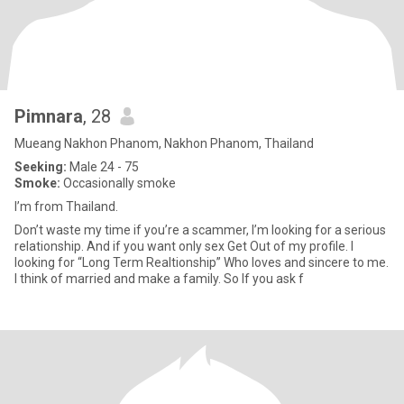
Pimnara
, 28
Mueang Nakhon Phanom, Nakhon Phanom, Thailand
Seeking:
Male 24 - 75
Smoke:
Occasionally smoke
I’m from Thailand.
Don’t waste my time if you’re a scammer, I’m looking for a serious
relationship. And if you want only sex Get Out of my profile. I
looking for “Long Term Realtionship” Who loves and sincere to me.
I think of married and make a family. So If you ask f