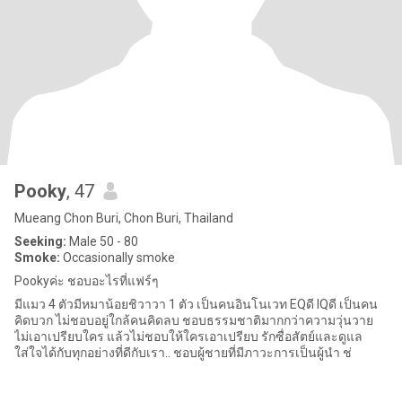
Pooky
, 47
Mueang Chon Buri, Chon Buri, Thailand
Seeking:
Male 50 - 80
Smoke:
Occasionally smoke
Pookyค่ะ ชอบอะไรที่แฟร์ๆ
มีแมว 4 ตัวมีหมาน้อยชิวาวา 1 ตัว เป็นคนอินโนเวท EQดี IQดี เป็นคน
คิดบวก ไม่ชอบอยู่ใกล้คนคิดลบ ชอบธรรมชาติมากกว่าความวุ่นวาย
ไม่เอาเปรียบใคร แล้วไม่ชอบให้ใครเอาเปรียบ รักซื่อสัตย์และดูแล
ใส่ใจได้กับทุกอย่างที่ดีกับเรา.. ชอบผู้ชายที่มีภาวะการเป็นผู้นำ ช่