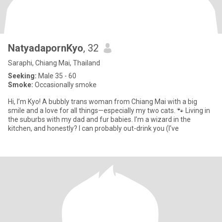
NatyadapornKyo
, 32
Saraphi, Chiang Mai, Thailand
Seeking:
Male 35 - 60
Smoke:
Occasionally smoke
Hi, I’m Kyo! A bubbly trans woman from Chiang Mai with a big
smile and a love for all things—especially my two cats. 🐾 ​Living in
the suburbs with my dad and fur babies. I’m a wizard in the
kitchen, and honestly? I can probably out-drink you (I’ve