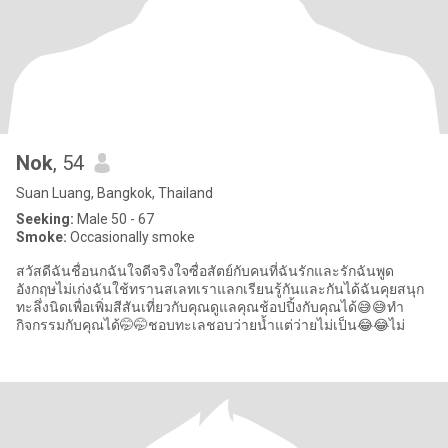
Nok
, 54
Suan Luang, Bangkok, Thailand
Seeking:
Male 50 - 67
Smoke:
Occasionally smoke
สวัสดีฉันชื่อนกฉันใจดีจริงใจซื่อสัตย์กับคนที่ฉันรักและรักฉันพูด
อังกฤษไม่เก่งฉันใช้ทรานสเลทเราแลกเรียนรู้กันและกันได้ฉันคุยสนุก
ทะลึ่งนิดเพื่อเพิ่มสีสันเที่ยวกับคุณดูแลคุณช้อปปิ้งกับคุณได้😅😅ทำ
กิจกรรมกับคุณได้🤭🤭ชอบทะเลชอบว่ายน้ำแต่ว่ายไม่เป็น😂😂ไม่