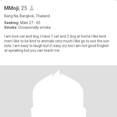
MMoji
, 25
Bang Na, Bangkok, Thailand
Seeking:
Male 27 - 50
Smoke:
Occasionally smoke
I am love cat and dog ,l have 1 cat and 2 dog at home I like kind
men I like to be kind to animals very much I like go to see the sun
sets. I am easy to laugh but it' easy cry too I am not good English
at speaking but you can teach me