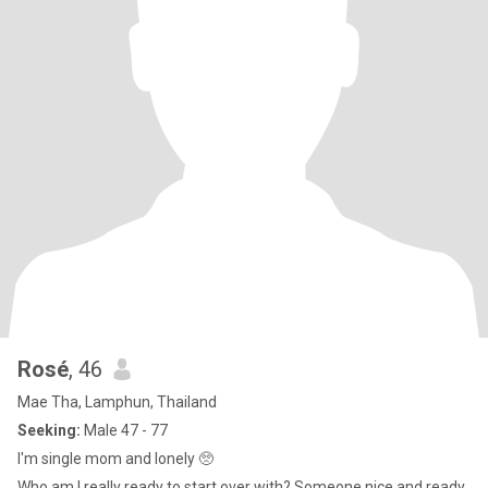
Rosé
, 46
Mae Tha, Lamphun, Thailand
Seeking:
Male 47 - 77
I'm single mom and lonely 🥺
Who am I really ready to start over with? Someone nice and ready