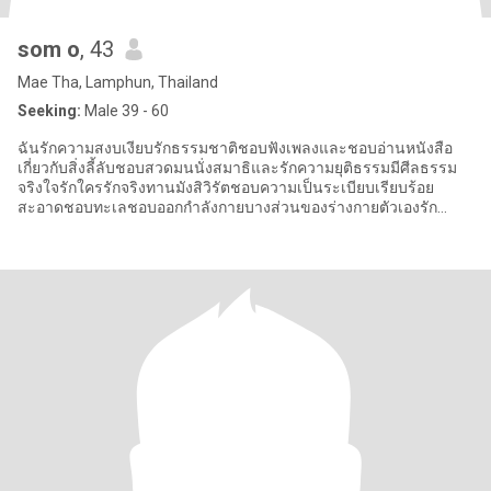
som o
, 43
Mae Tha, Lamphun, Thailand
Seeking:
Male 39 - 60
ฉันรักความสงบเงียบรักธรรมชาติชอบฟังเพลงและชอบอ่านหนังสือ
เกี่ยวกับสิ่งลี้ลับชอบสวดมนนั่งสมาธิและรักความยุติธรรมมีศีลธรรม
จริงใจรักใครรักจริงทานมังสิวิรัตชอบความเป็นระเบียบเรียบร้อย
สะอาดชอบทะเลชอบออกกำลังกายบางส่วนของร่างกายตัวเองรัก
สุขภาพจะทานแต่สิ่งที