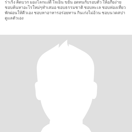
ร่าเริง คิดบวก มองโลกแง่ดี ใจเย็น ขยัน อดทนกับรอบตัว ให้อภียง่าย
ชอบค้นหาอะไรใหม่ๆทำเสมอ ชอบธรรมชาติ ชอบทะเล ชอบท่องเที่ยว
พักผ่อนให้ตีวเอง ชอบหาอาหารอร่อยทาน กินเก่งไม่อ้วน ชอบนวดสปา
ดูแลตัวเอง