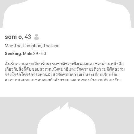
som o
, 43
Mae Tha, Lamphun, Thailand
Seeking:
Male 39 - 60
ฉันรักความสงบเงียบรักธรรมชาติชอบฟังเพลงและชอบอ่านหนังสือ
เกี่ยวกับสิ่งลี้ลับชอบสวดมนนั่งสมาธิและรักความยุติธรรมมีศีลธรรม
จริงใจรักใครรักจริงทานมังสิวิรัตชอบความเป็นระเบียบเรียบร้อย
สะอาดชอบทะเลชอบออกกำลังกายบางส่วนของร่างกายตัวเองรัก
สุขภาพจะทานแต่สิ่งที