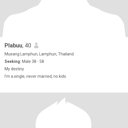
Plabuu
, 40
Mueang Lamphun, Lamphun, Thailand
Seeking:
Male 38 - 58
My destiny
I’m a single, never married, no kids.