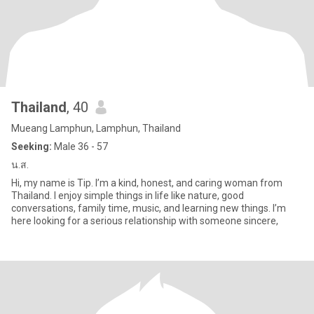
Thailand
, 40
Mueang Lamphun, Lamphun, Thailand
Seeking:
Male 36 - 57
น.ส.
Hi, my name is Tip. I’m a kind, honest, and caring woman from
Thailand. I enjoy simple things in life like nature, good
conversations, family time, music, and learning new things. I’m
here looking for a serious relationship with someone sincere,