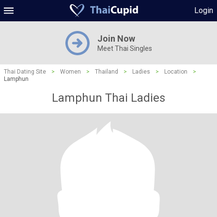
Login
Join Now
Meet Thai Singles
Thai Dating Site
>
Women
>
Thailand
>
Ladies
>
Location
>
Lamphun
Lamphun Thai Ladies