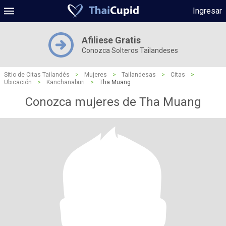
Ingresar
Afiliese Gratis
Conozca Solteros Tailandeses
Sitio de Citas Tailandés
>
Mujeres
>
Tailandesas
>
Citas
>
Ubicación
>
Kanchanaburi
>
Tha Muang
Conozca mujeres de Tha Muang