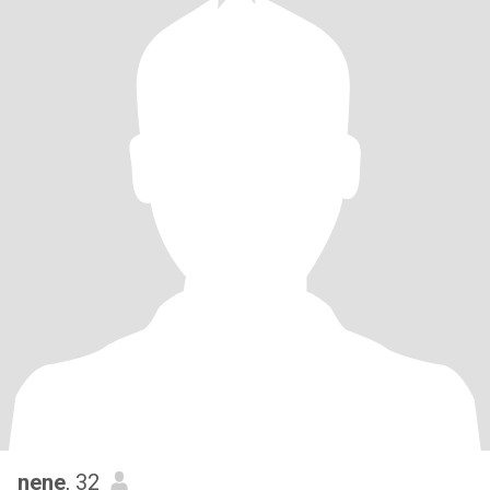
nene
, 32