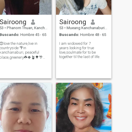
Sairoong
Sairoong
53
•
Phanom Thuan, Kanchanaburi, Tailandia
53
•
Mueang Kanchanaburi, Kanchanaburi, Tailandia
Buscando:
Hombre 45 - 65
Buscando:
Hombre 48 - 65
😍love the nature,live in
I am widowed for 7
countryside 🌴in
years.looking for true
kanchanaburi, peaceful
love,soulmate for to be
together til the last of life.
place,greenery☘️🍀🪴🌳🌴🌲
🪺 stay quiet🤫.cooking🧑‍🍳
🍲 and gardening.🌳
Registered nurse💉💊...
working at hospital in IPD
unit.officer government.