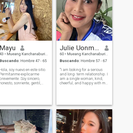
Mayu
Julie Uonmuong
43
•
Mueang Kanchanaburi, Kanchanaburi, Tailandia
60
•
Mueang Kanchanaburi, Kanchanaburi, Tailandia
Buscando:
Hombre 47 - 65
Buscando:
Hombre 57 - 67
Hola, soy nuevo en este sitio.
"I am looking for a serious
Permítanme explicarme
and long- term relationship. I
brevemente. Soy sincero,
am a single woman, kind,
honesto, sonriente, gentil,
cheerful, and happy with my
educado y lo más
life. I would love to share this
importante, serio acerca del
happiness with a man who
amor. Quiero tener un
is also looking for the same
compañero de vida con un
kind of relationship. A man
futuro juntos. Podrías pensar
who is kind and warm, r
que si hablas en serio, ¿por
qué vienes a este sitio web?
Porque en el pasado, he
aprendido que las citas en
persona que no son en línea
no siempre son sinceras.