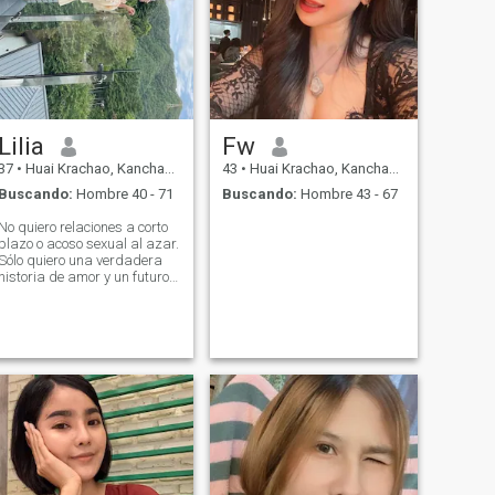
Dependiendo de la persona.
Así que si sólo estás
divirtiéndote y no siendo
sincero o un estafador. Salta
porque no soy divertido,
aburrido y molesto.
Lilia
Fw
37
•
Huai Krachao, Kanchanaburi, Tailandia
43
•
Huai Krachao, Kanchanaburi, Tailandia
Buscando:
Hombre 40 - 71
Buscando:
Hombre 43 - 67
No quiero relaciones a corto
plazo o acoso sexual al azar.
Sólo quiero una verdadera
historia de amor y un futuro
hermoso.