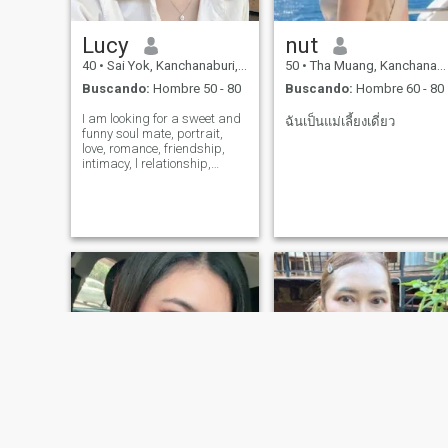
Lucy
nut
40
•
Sai Yok, Kanchanaburi, Tailandia
50
•
Tha Muang, Kanchanaburi, Tailandia
Buscando:
Hombre 50 - 80
Buscando:
Hombre 60 - 80
I am looking for a sweet and
ฉันเป็นแม่เลี้ยงเดี่ยว
funny soul mate, portrait,
love, romance, friendship,
intimacy, l relationship,
spirituality or someone who
is compatible and
trustworthy