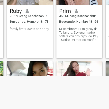
Ruby
Prim
28
•
Mueang Kanchanaburi, Kanchanaburi, Tailandia
46
•
Mueang Kanchanaburi, Kanchanaburi, Tailandia
Buscando:
Hombre 18 - 73
Buscando:
Hombre 48 - 64
family first I love to be happy
Mi nombre es Prim, y soy de
Tailandia. Soy una madre
soltera con dos hijos, de 19 y
15 años. Mi marido murió en
un accidente de coche hace
seis años. Si quieres hablar
conmigo, por favor no me
mientas ni me engañes, y no
intentes que invierta en un
negocio.