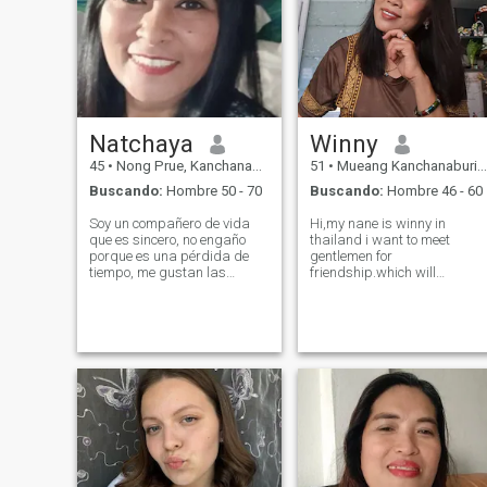
y ver dónde va.
Natchaya
Winny
45
•
Nong Prue, Kanchanaburi, Tailandia
51
•
Mueang Kanchanaburi, Kanchanaburi, Tailandia
Buscando:
Hombre 50 - 70
Buscando:
Hombre 46 - 60
Soy un compañero de vida
Hi,my nane is winny in
que es sincero, no engaño
thailand i want to meet
porque es una pérdida de
gentlemen for
tiempo, me gustan las
friendship.which will
relaciones monogramas,
hopefully lead to along-term
quiero hacer algo que soy yo,
commitment.i am thai
algo que es una pérdida de
woman who is sweet,gentle
tiempo. de por vida, cuídense
and understanding to know
unos a otros, sean felices y
me and developing a
tengan un amor seguro y
relationship with a caring
cómodo.
thai woman please