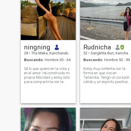
ningning
Rudnicha
28
•
Tha Maka, Kanchanaburi, Tailandia
52
•
Sangkhla Buri, Kanchanaburi, Tailandia
Buscando:
Hombre 30 - 64
Buscando:
Hombre 50 - 99
Sé lo que quiero en la vida y
Estoy muy contenta con la
en el amor. He construido mi
forma en que vivo en
propia felicidad y estoy listo
Tailandia. Tengo un corazón
para compartirla con la
cálido y un espíritu positivo.
persona adecuada. Creo que
Me encanta la alegría
el amor verdadero crece con
simple. Me encanta ver
honestidad, cuidado y
puestas de sol, cocinar para
respeto. Estoy buscando a
alguien que me importa y
un hombre que sea amable,
afeitarse lo mismo. Espero
confiado, y que sepa cómo
conocer a un hombre que
cuidar a la mujer que ama
valora la honestidad y el
no sólo con palabras, sino
amor, y que está listo para
con acciones. Si estás listo
una relación seria y
para algo real, vamos a
duradera.
empezar con buena energía