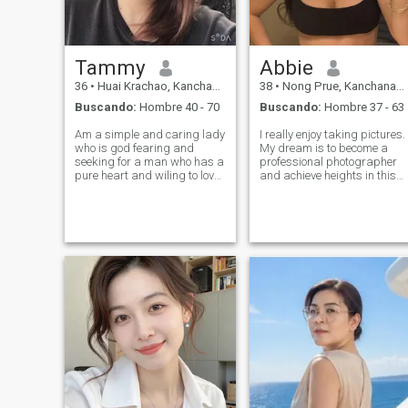
Tammy
Abbie
36
•
Huai Krachao, Kanchanaburi, Tailandia
38
•
Nong Prue, Kanchanaburi, Tailandia
Buscando:
Hombre 40 - 70
Buscando:
Hombre 37 - 63
Am a simple and caring lady
I really enjoy taking pictures.
who is god fearing and
My dream is to become a
seeking for a man who has a
professional photographer
pure heart and wiling to love
and achieve heights in this
me as who i am..Well am
skill. Also I am fond of
willing to love my man as
astrology. I believe that this i
who he is and be there for
a magical science and you
him alone whether good or
can learn a lot about a
bad times and share good
person simply by turning to
ideas togethe
thi