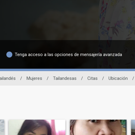
Tenga acceso a las opciones de mensajería avanzada
Tailandés
/
Mujeres
/
Tailandesas
/
Citas
/
Ubicación
/