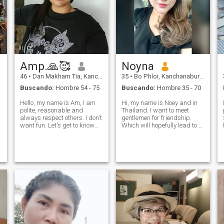
Amp.🙏🥰
Noyna
46
•
Dan Makham Tia, Kanchanaburi, Tailandia
35
•
Bo Phloi, Kanchanaburi, Tailandia
Buscando:
Hombre 54 - 75
Buscando:
Hombre 35 - 70
Hello, my name is Am, I am
Hi, my name is Noey and in
polite, reasonable and
Thailand. I want to meet
always respect others. I don't
gentlemen for friendship.
want fun. Let's get to know
Which will hopefully lead to a
each other as friends. I am
long-term commitment. I am
not perfect but I want to be
a Thai woman who is sweet,
someone who is proud of me.
gentle and understanding. If
I don't like to take advantage
you are interested in getting
of anyone but I don't
to know me and developing