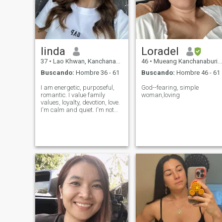
linda
Loradel
37
•
Lao Khwan, Kanchanaburi, Tailandia
46
•
Mueang Kanchanaburi, Kanchanaburi, Tailandia
Buscando:
Hombre 36 - 61
Buscando:
Hombre 46 - 61
I am energetic, purposeful,
God--fearing, simple
romantic. I value family
woman,loving
values, loyalty, devotion, love.
I'm calm and quiet. I'm not
dusty, but more judicious. I
do not make decisions on a
hot head. I prefer to be honest
and fair, kind and polite.