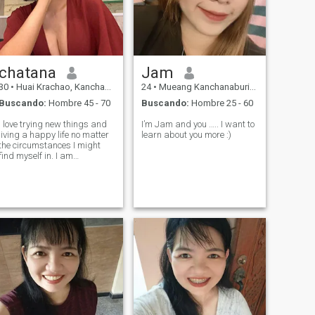
chatana
Jam
30
•
Huai Krachao, Kanchanaburi, Tailandia
24
•
Mueang Kanchanaburi, Kanchanaburi, Tailandia
Buscando:
Hombre 45 - 70
Buscando:
Hombre 25 - 60
I love trying new things and
I’m Jam and you ….. I want to
living a happy life no matter
learn about you more :)
the circumstances I might
find myself in. I am
supportive and caring with a
good sense of humor, I am
always committed and
devoted in a relationship and
believe in communication as
this is t