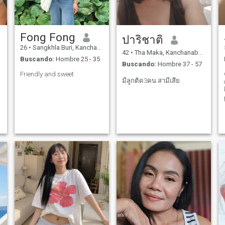
Fong Fong
ปาริชาติ
26
•
Sangkhla Buri, Kanchanaburi, Tailandia
42
•
Tha Maka, Kanchanaburi, Tailandia
Buscando:
Hombre 25 - 35
Buscando:
Hombre 37 - 57
Friendly and sweet
มีลูกติด3คน สามีเสีย
s