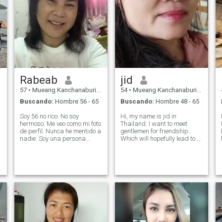
Rabeab
jid
57
•
Mueang Kanchanaburi, Kanchanaburi, Tailandia
54
•
Mueang Kanchanaburi, Kanchanaburi, Tailandia
Buscando:
Hombre 56 - 65
Buscando:
Hombre 48 - 65
Soy 56 no rico. No soy
Hi, my name is jid in
hermoso. Me veo como mi foto
Thailand. I want to meet
de perfil. Nunca he mentido a
gentlemen for friendship.
nadie. Soy una persona
Which will hopefully lead to a
directa y honesta. Pero odio a
long-term commitment. I am
los estafadores. Si usted
a Thai woman who is sweet,
está interesado en mí,
gentle and understanding. If
escríbeme.
you are interested in getting
to p me and developing a
rela