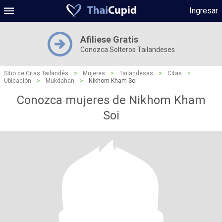
Ingresar
Afiliese Gratis
Conozca Solteros Tailandeses
Sitio de Citas Tailandés
>
Mujeres
>
Tailandesas
>
Citas
>
Ubicación
>
Mukdahan
>
Nikhom Kham Soi
Conozca mujeres de Nikhom Kham
Soi