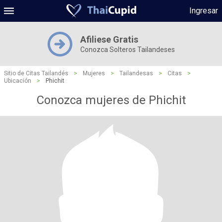
Ingresar
Afiliese Gratis
Conozca Solteros Tailandeses
Sitio de Citas Tailandés
>
Mujeres
>
Tailandesas
>
Citas
>
Ubicación
>
Phichit
Conozca mujeres de Phichit