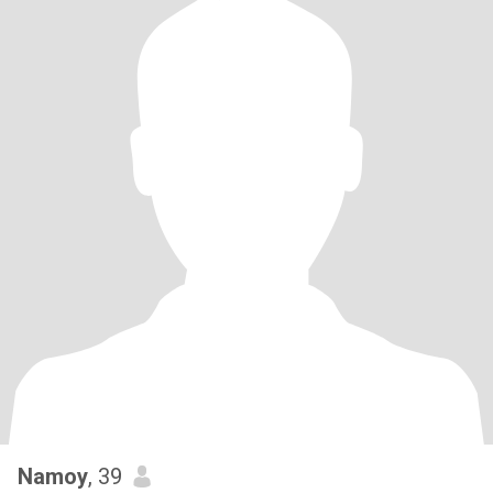
Namoy
, 39