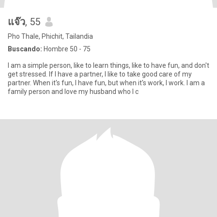
แจ๊ว
, 55
Pho Thale, Phichit, Tailandia
Buscando:
Hombre 50 - 75
I am a simple person, like to learn things, like to have fun, and don't
get stressed. If I have a partner, I like to take good care of my
partner. When it's fun, I have fun, but when it's work, I work. I am a
family person and love my husband who I c