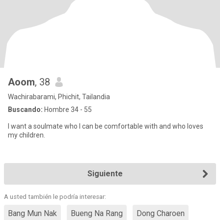
Aoom
, 38
Wachirabarami, Phichit, Tailandia
Buscando:
Hombre 34 - 55
I want a soulmate who I can be comfortable with and who loves
my children.
Siguiente
A usted también le podría interesar:
Bang Mun Nak
Bueng Na Rang
Dong Charoen