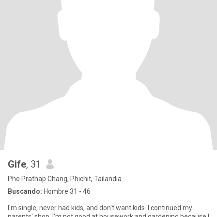
Gife
, 31
Pho Prathap Chang, Phichit, Tailandia
Buscando:
Hombre 31 - 46
I'm single, never had kids, and don't want kids. I continued my
parents' shop. I'm not good at housework and gardening because I