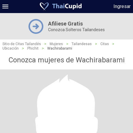
Ingresar
Afiliese Gratis
Conozca Solteros Tailandeses
Sitio de Citas Tailandés
>
Mujeres
>
Tailandesas
>
Citas
>
Ubicación
>
Phichit
>
Wachirabarami
Conozca mujeres de Wachirabarami