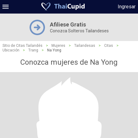
Ingresar
Afiliese Gratis
Conozca Solteros Tailandeses
Sitio de Citas Tailandés
>
Mujeres
>
Tailandesas
>
Citas
>
Ubicación
>
Trang
>
Na Yong
Conozca mujeres de Na Yong