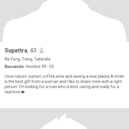
Supattra
, 43
Na Yong, Trang, Tailandia
Buscando:
Hombre 49 - 55
I love nature ,sunset ,coffee,wine and seeing a new places,A smile
is the best gift from a woman and I like to share mine with a right
person .I'm looking for a man who is kind ,caring and ready for a
real love ❤️