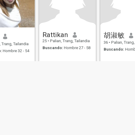
Rattikan
胡淑敏
25
•
Palian, Trang, Tailandia
36
•
Palian, Trang,
 Trang, Tailandia
Buscando:
Hombre 27 - 58
Buscando:
Hombr
:
Hombre 32 - 54
de Uso
Política de Devoluciones
Política de privacidad
Política de cookie
IL MIL, INC. located at 200 Townsend St., Unit 43, San Francisco CA 94