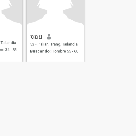
จอย
 Tailandia
53
•
Palian, Trang, Tailandia
e 34 - 83
Buscando:
Hombre 55 - 60
s
Seguridad en Citas
Mapa del Sitio
Normas de la Comunidad
107, USA, reg. number 5529030.