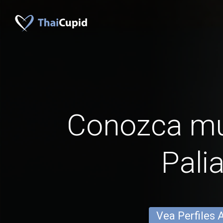
Conozca mu
Pali
Vea Perfiles 