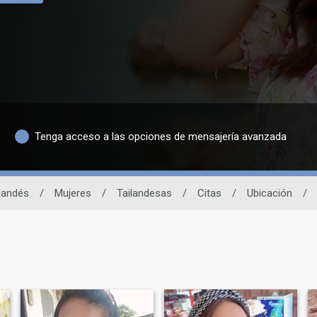
Tenga acceso a las opciones de mensajería avanzada
ilandés
/
Mujeres
/
Tailandesas
/
Citas
/
Ubicación
/