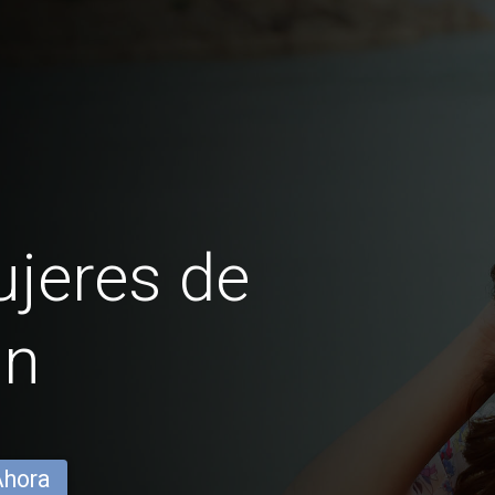
jeres de
an
Ahora