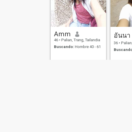
Amm
อันนา
46
•
Palian, Trang, Tailandia
36
•
Palian,
Buscando:
Hombre 40 - 61
Buscando
Sobre Nosotros
Contáctenos
Historias Exitosas
Términos 
This website is operated by D