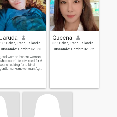
Jaruda
Queena
57
•
Palian, Trang, Tailandia
35
•
Palian, Trang, Tailandia
Buscando:
Hombre 52 - 65
Buscando:
Hombre 32 - 62
good woman honest woman
who doesn't lie, divorced for 6
years, looking for a kind,
gentle, non-smoker man.Age
is just a number for me, like
45, I take good care of
myself, , I'm waiting for the
right person.