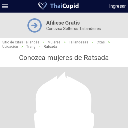
Ingresar
Afiliese Gratis
Conozca Solteros Tailandeses
Sitio de Citas Tailandés
>
Mujeres
>
Tailandesas
>
Citas
>
Ubicación
>
Trang
>
Ratsada
Conozca mujeres de Ratsada