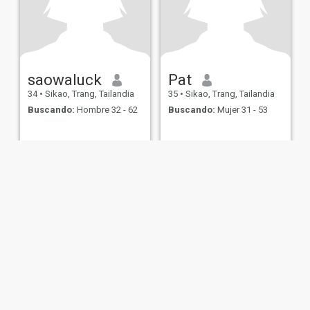
saowaluck
Pat
34
•
Sikao, Trang, Tailandia
35
•
Sikao, Trang, Tailandia
Buscando:
Hombre 32 - 62
Buscando:
Mujer 31 - 53
de Uso
Política de Devoluciones
Política de privacidad
Política de cookie
IL MIL, INC. located at 200 Townsend St., Unit 43, San Francisco CA 94