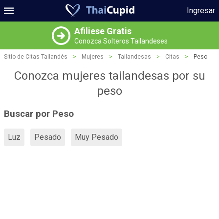
Ingresar
Afiliese Gratis
Conozca Solteros Tailandeses
Sitio de Citas Tailandés
>
Mujeres
>
Tailandesas
>
Citas
>
Peso
Conozca mujeres tailandesas por su
peso
Buscar por Peso
Luz
Pesado
Muy Pesado