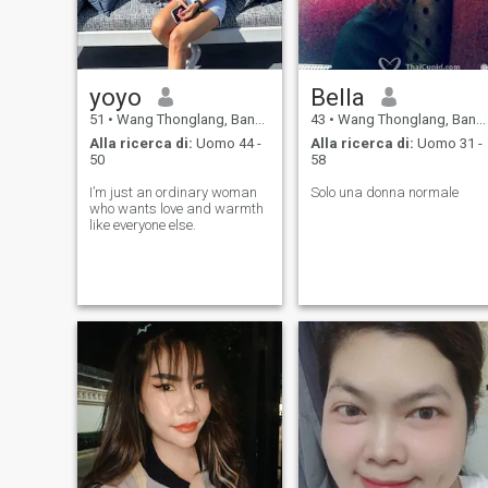
aiutare tutte le persone,
ottimista, gentile, affettuosa
per la salute, allegra,
creativo, attento, onesto,
ragionevole, amichevole,
yoyo
Bella
umoristico, attivo. Sono una
persona onesta, per questo
51
•
Wang Thonglang, Bangkok, Thailandia
43
•
Wang Thonglang, Bangkok, Thailandia
motivo cerco un ragazzo
Alla ricerca di:
Uomo 44 -
Alla ricerca di:
Uomo 31 -
onesto anche con me. Grazie
50
58
per aver letto il mio profilo.
Sono una persona
I’m just an ordinary woman
Solo una donna normale
amichevole e sono bravo con
who wants love and warmth
tutti. Se vuoi conoscermi
like everyone else.
meglio, inviami un
messaggio. Spero di
parlarvi presto.