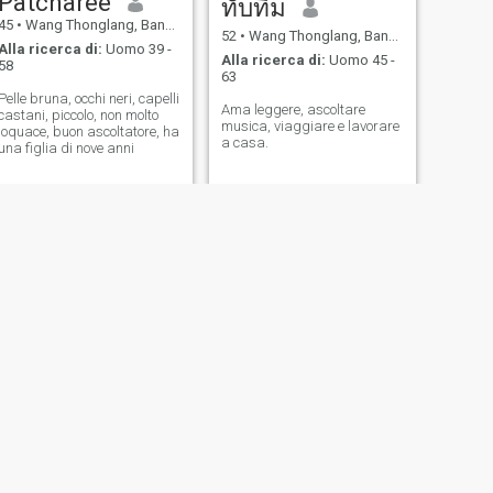
Patcharee
ทับทิม
45
•
Wang Thonglang, Bangkok, Thailandia
52
•
Wang Thonglang, Bangkok, Thailandia
Alla ricerca di:
Uomo 39 -
Alla ricerca di:
Uomo 45 -
58
63
Pelle bruna, occhi neri, capelli
Ama leggere, ascoltare
castani, piccolo, non molto
musica, viaggiare e lavorare
loquace, buon ascoltatore, ha
a casa.
una figlia di nove anni
SUCCESSIVO
Ig yositatin
48
•
Wang Thonglang, Bangkok, Thailandia