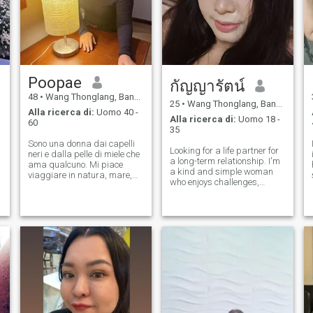
Poopae
กัญญารัตน์
48
•
Wang Thonglang, Bangkok, Thailandia
25
•
Wang Thonglang, Bangkok, Thailandia
Alla ricerca di:
Uomo 40 -
Alla ricerca di:
Uomo 18 -
60
35
Sono una donna dai capelli
Looking for a life partner for
n
neri e dalla pelle di miele che
a long-term relationship. I'm
ama qualcuno. Mi piace
a kind and simple woman
viaggiare in natura, mare,
who enjoys challenges,
montagna. Sono un
traveling, and nature. I'm
pensatore positivo e ho un
looking for a partner who will
buon umore. Stare con me mi
support me in every way and
rende felice te.
is loyal. In the future, I want to
get married and have