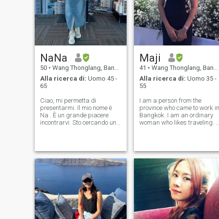
NaNa
Maji
50
•
Wang Thonglang, Bangkok, Thailandia
41
•
Wang Thonglang, Bangkok, Thailandia
Alla ricerca di:
Uomo 45 -
Alla ricerca di:
Uomo 35 -
65
55
Ciao, mi permetta di
I am a person from the
presentarmi. Il mio nome è
province who came to work i
Na . È un grande piacere
Bangkok. I am an ordinary
incontrarvi. Sto cercando un
woman who likes traveling. I
buon ragazzo con un
like the sea and natural
rapporto a lungo termine che
attractions. At home in the
è un buon cuore, Signore,
province, I have a garden
gentile e ama come sono. Non
and sell vegetables. I go
sono qui per s*x online, ma
home once a month to visit
sto cercando un vero amore e
my family.
non mi piace un uomo che sia
anche un giocatore. Per me,
non sono un giocatore. Bevo
occasionalmente e non fumo,
e non gioco il gioco
d'azzardo. Sono solo una
persona facile che ama