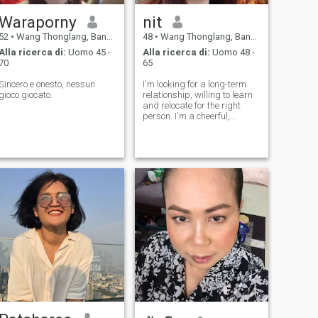
Waraporny
nit
52
•
Wang Thonglang, Bangkok, Thailandia
48
•
Wang Thonglang, Bangkok, Thailandia
Alla ricerca di:
Uomo 45 -
Alla ricerca di:
Uomo 48 -
70
65
Sincero e onesto, nessun
I'm looking for a long-term
gioco giocato.
relationship, willing to learn
and relocate for the right
person. I'm a cheerful,
adventurous woman who
loves traveling, exercising,
and is romantically involved
in my own way. I can cook
Thai food. I'm not stunningly
beau