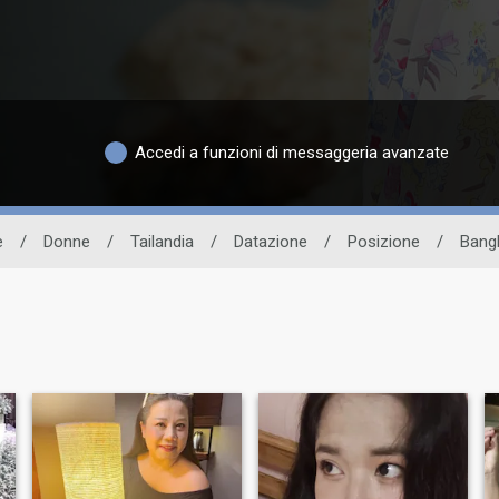
Accedi a funzioni di messaggeria avanzate
e
/
Donne
/
Tailandia
/
Datazione
/
Posizione
/
Bang