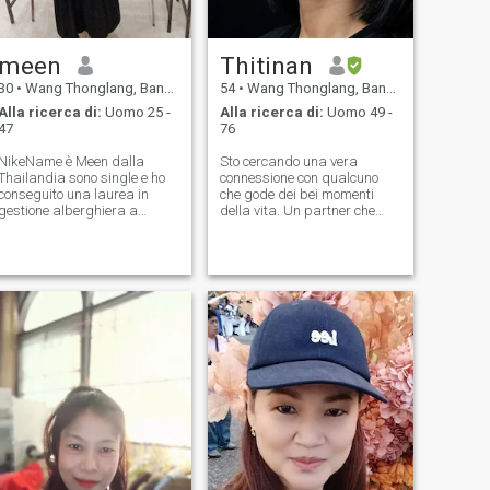
meen
Thitinan
30
•
Wang Thonglang, Bangkok, Thailandia
54
•
Wang Thonglang, Bangkok, Thailandia
Alla ricerca di:
Uomo 25 -
Alla ricerca di:
Uomo 49 -
47
76
NikeName è Meen dalla
Sto cercando una vera
Thailandia sono single e ho
connessione con qualcuno
conseguito una laurea in
che gode dei bei momenti
gestione alberghiera a
della vita. Un partner che
Bangkok
ama il mio sorriso, mi
sostiene e cresce con me.
Qualcuno che apprezza il
vero amore, il rispetto, e vuole
condividere i momenti
speciali della vita insieme. Mi
piace vivere una buona vita e
godermi momenti speciali di
tanto in tanto.