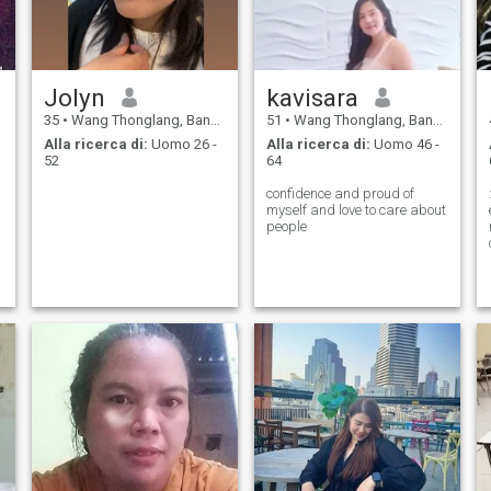
Jolyn
kavisara
35
•
Wang Thonglang, Bangkok, Thailandia
51
•
Wang Thonglang, Bangkok, Thailandia
Alla ricerca di:
Uomo 26 -
Alla ricerca di:
Uomo 46 -
52
64
confidence and proud of
myself and love to care about
people