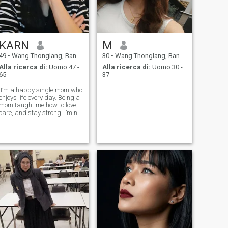
KARN
M
49
•
Wang Thonglang, Bangkok, Thailandia
30
•
Wang Thonglang, Bangkok, Thailandia
Alla ricerca di:
Uomo 47 -
Alla ricerca di:
Uomo 30 -
65
37
:I’m a happy single mom who
enjoys life every day. Being a
mom taught me how to love,
care, and stay strong. I’m not
looking for someone to fix my
life it’s already good. I just
hope to meet a kind man to
share smiles, love, and good
days together.I'