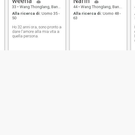
weena
Narin
33
•
Wang Thonglang, Bangkok, Thailandia
44
•
Wang Thonglang, Bangkok, Thailandia
Alla ricerca di:
Uomo 35 -
Alla ricerca di:
Uomo 48 -
50
63
Ho 32 anni ora, sono pronto a
dare l'amore alla mia vita a
quella persona.
Rosy
koong
50
•
Wang Thonglang, Bangkok, Thailandia
57
•
Wang Thonglang, Bangkok, Thailandia