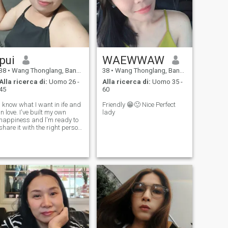
pui
WAEWWAW
38
•
Wang Thonglang, Bangkok, Thailandia
38
•
Wang Thonglang, Bangkok, Thailandia
Alla ricerca di:
Uomo 26 -
Alla ricerca di:
Uomo 35 -
45
60
I know what I want in ife and
Friendly 😁🙂 Nice Perfect
in love. I've built my own
lady
happiness and l'm ready to
share it with the right person.
believe real love grows with
lonesty, care, and espect. I'm
looking for a man who's kind,
confident, and knows how *O
take care of the