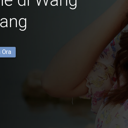
lang
s Ora