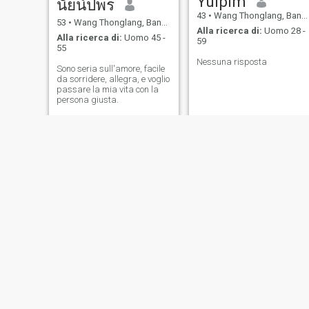
Yuipim
นัยน์ปพร
43
•
Wang Thonglang, Bangkok, Thailandia
53
•
Wang Thonglang, Bangkok, Thailandia
Alla ricerca di:
Uomo 28 -
Alla ricerca di:
Uomo 45 -
59
55
Nessuna risposta
Sono seria sull'amore, facile
da sorridere, allegra, e voglio
passare la mia vita con la
persona giusta.
pin💓
kanya
41
•
Wang Thonglang, Bangkok, Thailandia
51
•
Wang Thonglang, Bangkok, Thailandia